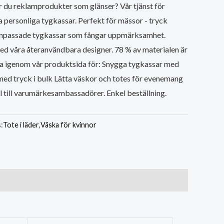
r du reklamprodukter som glänser? Vår tjänst för
a personliga tygkassar. Perfekt för mässor - tryck
 anpassade tygkassar som fångar uppmärksamhet.
 våra återanvändbara designer. 78 % av materialen är
ra igenom vår produktsida för: Snygga tygkassar med
med tryck i bulk Lätta väskor och totes för evenemang
 till varumärkesambassadörer. Enkel beställning.
:
Tote i läder
,
Väska för kvinnor