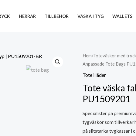
RYCK
HERRAR
TILLBEHÖR
VÄSKA I TYG
WALLETS
Hem
/
Toteväskor med tryc
Anpassade Tote Bags PU
Tote i läder
Tote väska fa
PU1509201
Specialister på premiumväs
tygväskor som tillverkar h
på slitstarka tygkassar i