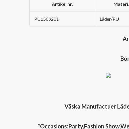
Artikel nr.
Materi
PU1509201
Läder/PU
An
Bör
Väska Manufactuer Läder
*Occasions:Party,Fashion Show,Weddi