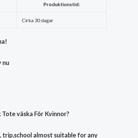
Produktionstid:
Cirka 30 dagar
na!
 nu
 Tote väska För Kvinnor
?
 trip,school almost suitable for any