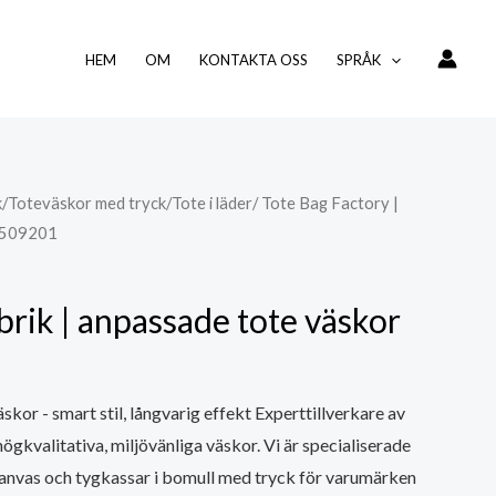
HEM
OM
KONTAKTA OSS
SPRÅK
k
/
Toteväskor med tryck
/
Tote i läder
/ Tote Bag Factory |
1509201
brik | anpassade tote väskor
kor - smart stil, långvarig effekt Experttillverkare av
ögkvalitativa, miljövänliga väskor. Vi är specialiserade
 canvas och tygkassar i bomull med tryck för varumärken