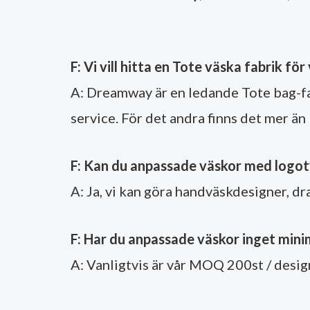
F: Vi vill hitta en Tote väska fabrik fö
A: Dreamway är en ledande Tote bag-fab
service. För det andra finns det mer ä
F: Kan du anpassade väskor med logot
A: Ja, vi kan göra handväskdesigner, dr
F: Har du anpassade väskor inget min
A: Vanligtvis är vår MOQ 200st / desig