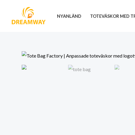
Hoppa
till
NYANLÄND
TOTEVÄSKOR MED T
innehåll