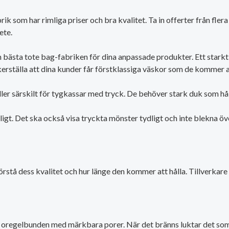
fabrik som har rimliga priser och bra kvalitet. Ta in offerter från fl
ete.
n bästa tote bag-fabriken för dina anpassade produkter. Ett starkt
rställa att dina kunder får förstklassiga väskor som de kommer at
ller särskilt för tygkassar med tryck. De behöver stark duk som h
igt. Det ska också visa tryckta mönster tydligt och inte blekna öve
förstå dess kvalitet och hur länge den kommer att hålla. Tillverkare 
 är oregelbunden med märkbara porer. När det bränns luktar det som