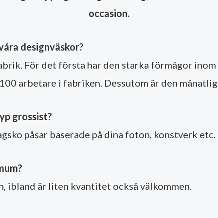
occasion.
r våra designväskor?
rik. För det första har den starka förmågor inom 
n 100 arbetare i fabriken. Dessutom är den månatli
yp grossist?
agsko påsar baserade på dina foton, konstverk etc.
imum?
n, ibland är liten kvantitet också välkommen.