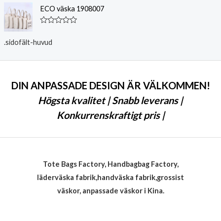
0
a
ECO väska 1908007
a
s
v
s
5
a
K
d
l
0
.sidofält-huvud
a
a
s
v
s
5
a
d
0
DIN ANPASSADE DESIGN ÄR VÄLKOMMEN!
a
v
Högsta kvalitet | Snabb leverans |
5
Konkurrenskraftigt pris |
Tote Bags Factory, Handbagbag Factory,
läderväska fabrik,handväska fabrik,grossist
väskor, anpassade väskor i Kina.