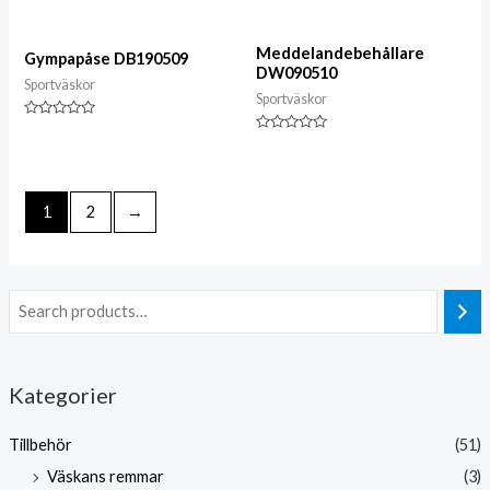
av
0
5
av
5
Meddelandebehållare
Gympapåse DB190509
DW090510
Sportväskor
Sportväskor
Klassad
0
Klassad
av
0
5
av
5
1
2
→
Kategorier
Tillbehör
(51)
Väskans remmar
(3)