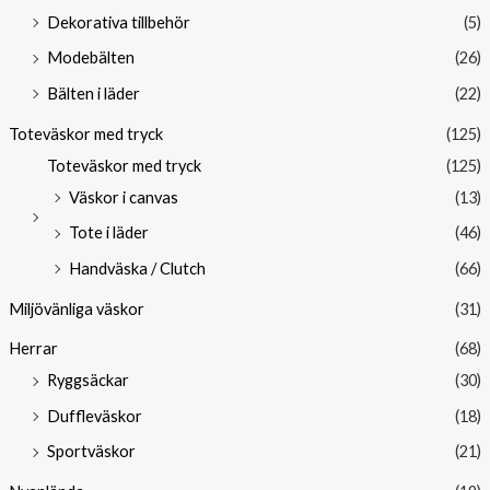
Dekorativa tillbehör
(5)
Modebälten
(26)
Bälten i läder
(22)
Toteväskor med tryck
(125)
Toteväskor med tryck
(125)
Väskor i canvas
(13)
Tote i läder
(46)
Handväska / Clutch
(66)
Miljövänliga väskor
(31)
Herrar
(68)
Ryggsäckar
(30)
Duffleväskor
(18)
Sportväskor
(21)