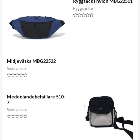
Ryggsäck i nylon MBG22501
Ryggsäckar
Klassad
0
av
5
Midjeväska MBG22522
Sportväskor
Klassad
0
av
5
Meddelandebehållare 510-
7
Sportväskor
Klassad
0
av
5