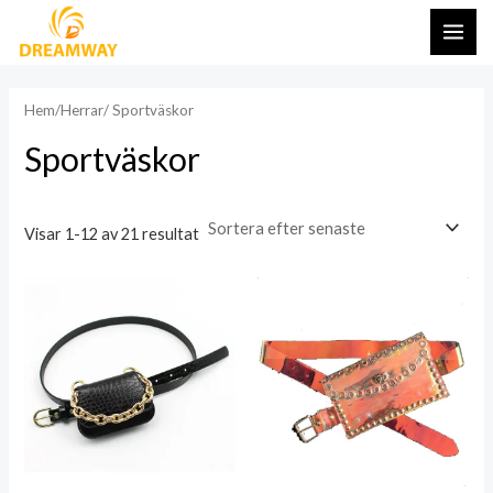
Hoppa
HUV
till
innehåll
Hem
/
Herrar
/ Sportväskor
Sportväskor
Visar 1-12 av 21 resultat