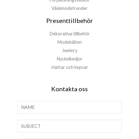
Väskmodetrender
Presenttillbehör
Dekorativa tillbehör
Modebälten
Jwelery
Nyckelkedjor
Hattar och kepsar
Kontakta oss
N
a
m
T
n
e
*