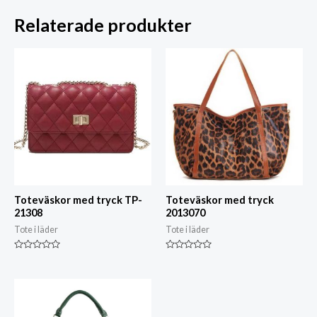
Relaterade produkter
Toteväskor med tryck TP-
Toteväskor med tryck
21308
2013070
Tote i läder
Tote i läder
Klassad
Klassad
0
0
av
av
5
5