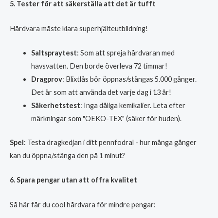
5. Tester för att säkerställa att det är tufft
Hårdvara måste klara superhjälteutbildning!
Saltspraytest
: Som att spreja hårdvaran med
havsvatten. Den borde överleva 72 timmar!
Dragprov
: Blixtlås bör öppnas/stängas 5.000 gånger.
Det är som att använda det varje dag i 13 år!
Säkerhetstest
: Inga dåliga kemikalier. Leta efter
märkningar som "OEKO-TEX" (säker för huden).
Spel
: Testa dragkedjan i ditt pennfodral - hur många gånger
kan du öppna/stänga den på 1 minut?
6. Spara pengar utan att offra kvalitet
Så här får du cool hårdvara för mindre pengar: