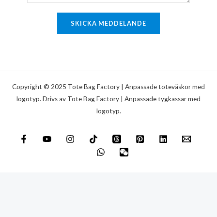
r
e
SKICKA MEDDELANDE
l
l
e
r
m
Copyright © 2025 Tote Bag Factory | Anpassade toteväskor med
e
logotyp. Drivs av Tote Bag Factory | Anpassade tygkassar med
logotyp.
d
d
e
l
a
n
d
e
*