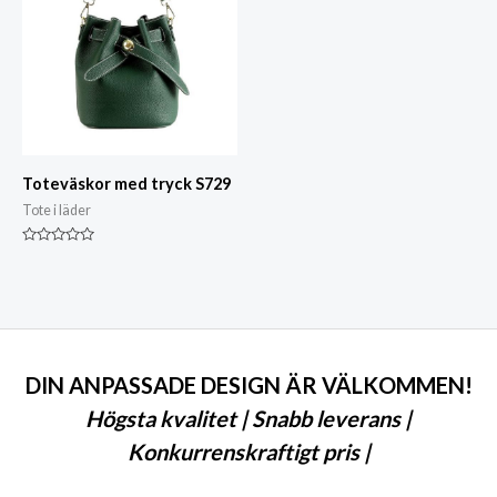
Toteväskor med tryck S729
Tote i läder
Klassad
0
av
5
DIN ANPASSADE DESIGN ÄR VÄLKOMMEN!
Högsta kvalitet | Snabb leverans |
Konkurrenskraftigt pris |