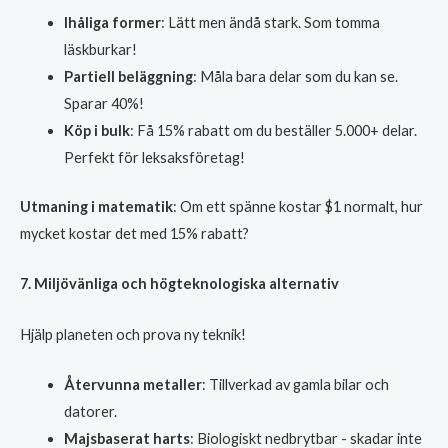
Ihåliga former
: Lätt men ändå stark. Som tomma
läskburkar!
Partiell beläggning
: Måla bara delar som du kan se.
Sparar 40%!
Köp i bulk
: Få 15% rabatt om du beställer 5.000+ delar.
Perfekt för leksaksföretag!
Utmaning i matematik
: Om ett spänne kostar $1 normalt, hur
mycket kostar det med 15% rabatt?
7. Miljövänliga och högteknologiska alternativ
Hjälp planeten och prova ny teknik!
Återvunna metaller
: Tillverkad av gamla bilar och
datorer.
Majsbaserat harts
: Biologiskt nedbrytbar - skadar inte