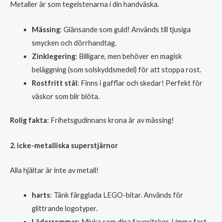
Metaller är som tegelstenarna i din handväska.
Mässing
: Glänsande som guld! Används till tjusiga
smycken och dörrhandtag.
Zinklegering
: Billigare, men behöver en magisk
beläggning (som solskyddsmedel) för att stoppa rost.
Rostfritt stål
: Finns i gafflar och skedar! Perfekt för
väskor som blir blöta.
Rolig fakta
: Frihetsgudinnans krona är av mässing!
2. icke-metalliska superstjärnor
Alla hjältar är inte av metall!
harts
: Tänk färgglada LEGO-bitar. Används för
glittrande logotyper.
Läderremmar
: Mjuka som dina favoritskor. Limma fast