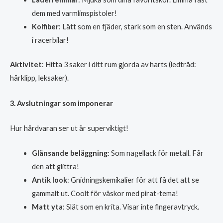
dem med varmlimspistoler!
Kolfiber
: Lätt som en fjäder, stark som en sten. Används
i racerbilar!
Aktivitet
: Hitta 3 saker i ditt rum gjorda av harts (ledtråd:
hårklipp, leksaker).
3. Avslutningar som imponerar
Hur hårdvaran ser ut är superviktigt!
Glänsande beläggning
: Som nagellack för metall. Får
den att glittra!
Antik look
: Gnidningskemikalier för att få det att se
gammalt ut. Coolt för väskor med pirat-tema!
Matt yta
: Slät som en krita. Visar inte fingeravtryck.