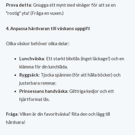
Prova detta
: Gnugga ett mynt med vinäger för att se en
"rostig" yta! (Fråga en vuxen.)
4. Anpassa hårdvaran till väskans uppgift
Olika väskor behöver olika delar:
Lunchväska
: Ett starkt blixtlås (inget läckage!) och en
klämma för din lunchlåda.
Ryggsäck
: Tjocka spännen (för att hålla böcker) och
justerbara remmar.
Prinsessans handväska
: Glittriga kedjor och ett
hjärtformat lås.
Fråga
: Vilken är din favoritväska? Rita den och lägg till
hårdvara!