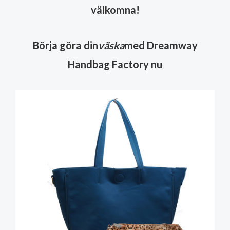
välkomna!
Börja göra din
väska
med Dreamway
Handbag Factory nu