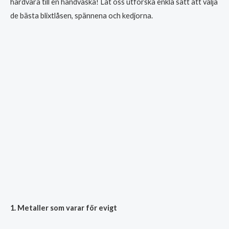
hårdvara till en handväska! Låt oss utforska enkla sätt att välja
de bästa blixtlåsen, spännena och kedjorna.
1. Metaller som varar för evigt