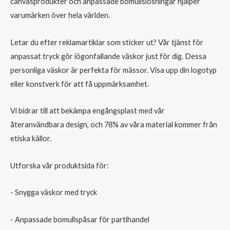
canvasprodukter och anpassade bomullslösningar hjälper
varumärken över hela världen.
Letar du efter reklamartiklar som sticker ut? Vår tjänst för
anpassat tryck gör iögonfallande väskor just för dig. Dessa
personliga väskor är perfekta för mässor. Visa upp din logotyp
eller konstverk för att få uppmärksamhet.
Vi bidrar till att bekämpa engångsplast med vår
återanvändbara design, och 78% av våra material kommer från
etiska källor.
Utforska vår produktsida för:
- Snygga väskor med tryck
- Anpassade bomullspåsar för partihandel