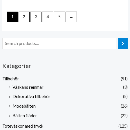
0
0
av
av
5
5
1
2
3
4
5
→
Kategorier
Tillbehör
(51)
Väskans remmar
(3)
Dekorativa tillbehör
(5)
Modebälten
(26)
Bälten i läder
(22)
Toteväskor med tryck
(125)