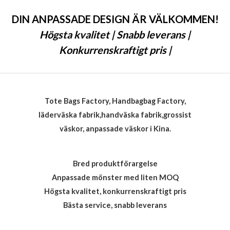
d
0
DIN ANPASSADE DESIGN ÄR VÄLKOMMEN!
a
v
Högsta kvalitet | Snabb leverans |
5
Konkurrenskraftigt pris |
Tote Bags Factory, Handbagbag Factory,
läderväska fabrik,handväska fabrik,grossist
väskor, anpassade väskor i Kina.
Bred produktförargelse
Anpassade mönster med liten MOQ
Högsta kvalitet, konkurrenskraftigt pris
Bästa service, snabb leverans