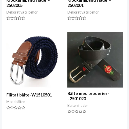
Klockarmband i läder-
Klockarmband i läder-
2502005
2502001
Dekorativa tillbehör
Dekorativa tillbehör
Klassad
Klassad
0
0
av
av
5
5
Bälte med broderier-
Flätat bälte-W1510501
L2501020
Modebälten
Bälten i läder
Klassad
0
Klassad
av
0
5
av
5