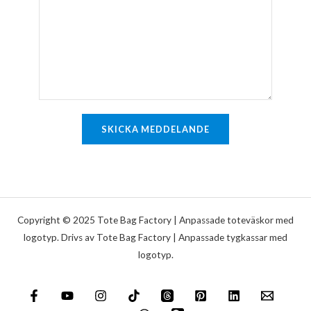
n
t
m
r
*
e
a
n
d
t
a
r
e
SKICKA MEDDELANDE
l
l
e
r
m
Copyright © 2025 Tote Bag Factory | Anpassade toteväskor med
e
logotyp. Drivs av Tote Bag Factory | Anpassade tygkassar med
logotyp.
d
d
e