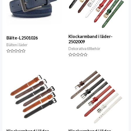
Klockarmband i läder-
Bälte-L2501026
2502009
Bälten i läder
Dekorativa tillbehör
Klassad
0
Klassad
av
0
5
av
5