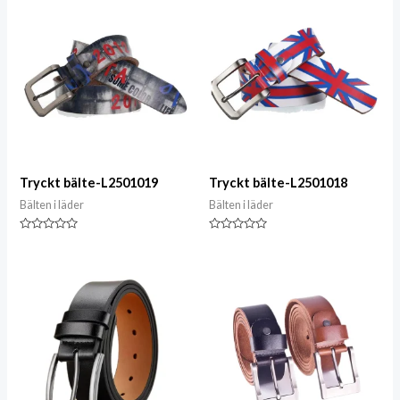
Tryckt bälte-L2501019
Tryckt bälte-L2501018
Bälten i läder
Bälten i läder
Klassad
Klassad
0
0
av
av
5
5