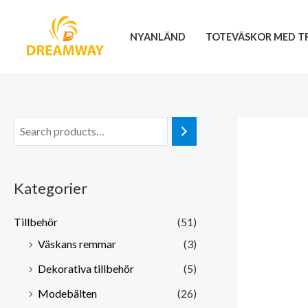
Hoppa
till
NYANLÄND
TOTEVÄSKOR MED T
innehåll
Kategorier
Tillbehör
(51)
Väskans remmar
(3)
Dekorativa tillbehör
(5)
Modebälten
(26)