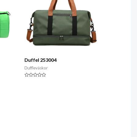
Duffel 253004
Duffleväskor
Klassad
0
av
5