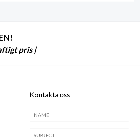
EN!
tigt pris |
Kontakta oss
N
a
m
T
n