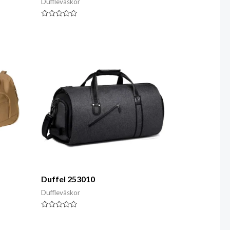
Duffleväskor
Klassad
0
av
5
Duffel 253010
Duffleväskor
Klassad
0
av