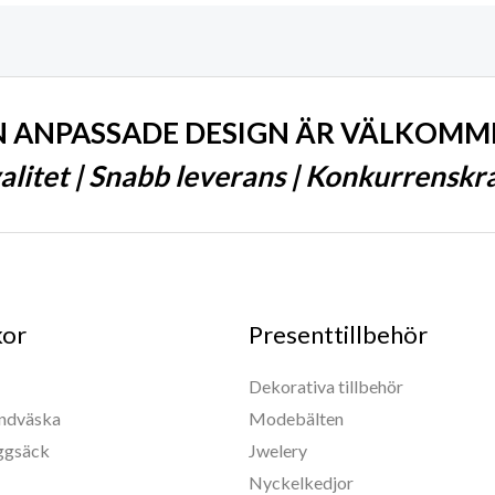
N ANPASSADE DESIGN ÄR VÄLKOMM
litet | Snabb leverans | Konkurrenskraf
kor
Presenttillbehör
Dekorativa tillbehör
andväska
Modebälten
yggsäck
Jwelery
Nyckelkedjor