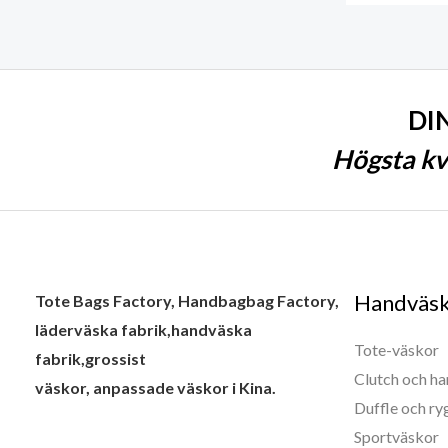
DI
Högsta kva
Handväs
Tote Bags Factory, Handbagbag Factory,
läderväska fabrik,handväska
Tote-väskor
fabrik,grossist
Clutch och h
väskor, anpassade väskor i Kina.
Duffle och r
Sportväskor