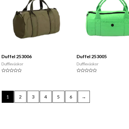
Duffel 253006
Duffel 253005
Duffleväskor
Duffleväskor
Klassad
Klassad
0
0
av
av
5
5
1
2
3
4
5
6
→