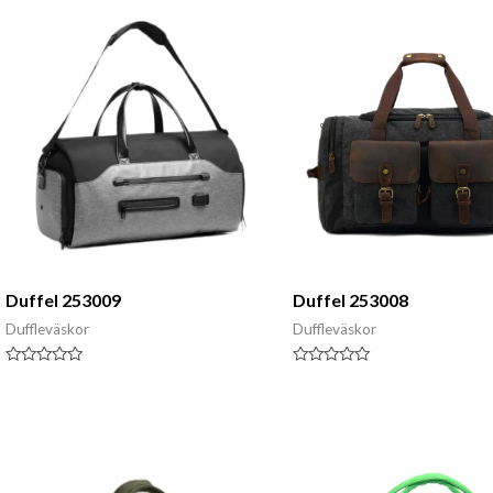
5
5
Duffel 253009
Duffel 253008
Duffleväskor
Duffleväskor
Klassad
Klassad
0
0
av
av
5
5