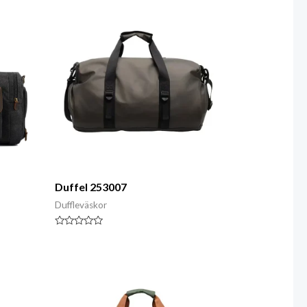
5
Duffel 253007
Duffleväskor
Klassad
0
av
5