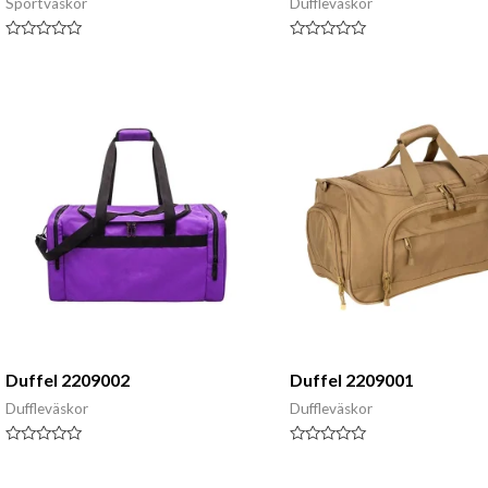
Sportväskor
Duffleväskor
Klassad
Klassad
0
0
av
av
5
5
Duffel 2209002
Duffel 2209001
Duffleväskor
Duffleväskor
Klassad
Klassad
0
0
av
av