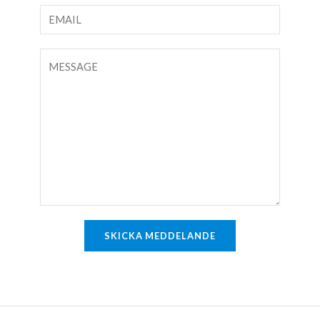
*
x
E
t
-
p
p
K
å
o
o
e
s
m
n
t
m
r
*
e
a
n
d
t
a
r
e
SKICKA MEDDELANDE
l
l
e
r