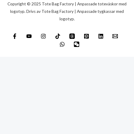
m
Copyright © 2025 Tote Bag Factory | Anpassade toteväskor med
e
logotyp. Drivs av Tote Bag Factory | Anpassade tygkassar med
logotyp.
d
d
e
l
a
n
d
e
*