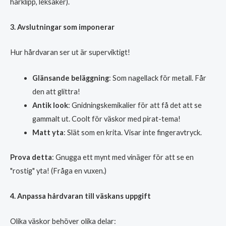
hårklipp, leksaker).
3. Avslutningar som imponerar
Hur hårdvaran ser ut är superviktigt!
Glänsande beläggning
: Som nagellack för metall. Får
den att glittra!
Antik look
: Gnidningskemikalier för att få det att se
gammalt ut. Coolt för väskor med pirat-tema!
Matt yta
: Slät som en krita. Visar inte fingeravtryck.
Prova detta
: Gnugga ett mynt med vinäger för att se en
"rostig" yta! (Fråga en vuxen.)
4. Anpassa hårdvaran till väskans uppgift
Olika väskor behöver olika delar: