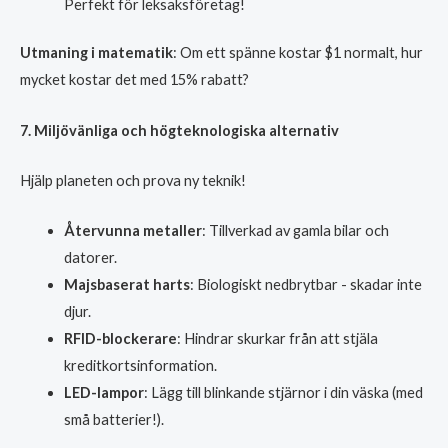
Perfekt för leksaksföretag!
Utmaning i matematik
: Om ett spänne kostar $1 normalt, hur
mycket kostar det med 15% rabatt?
7. Miljövänliga och högteknologiska alternativ
Hjälp planeten och prova ny teknik!
Återvunna metaller
: Tillverkad av gamla bilar och
datorer.
Majsbaserat harts
: Biologiskt nedbrytbar - skadar inte
djur.
RFID-blockerare
: Hindrar skurkar från att stjäla
kreditkortsinformation.
LED-lampor
: Lägg till blinkande stjärnor i din väska (med
små batterier!).