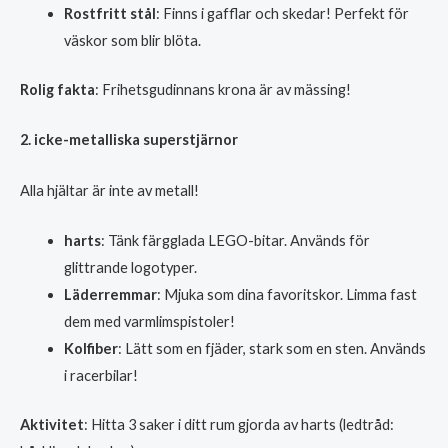
Rostfritt stål
: Finns i gafflar och skedar! Perfekt för
väskor som blir blöta.
Rolig fakta
: Frihetsgudinnans krona är av mässing!
2. icke-metalliska superstjärnor
Alla hjältar är inte av metall!
harts
: Tänk färgglada LEGO-bitar. Används för
glittrande logotyper.
Läderremmar
: Mjuka som dina favoritskor. Limma fast
dem med varmlimspistoler!
Kolfiber
: Lätt som en fjäder, stark som en sten. Används
i racerbilar!
Aktivitet
: Hitta 3 saker i ditt rum gjorda av harts (ledtråd: