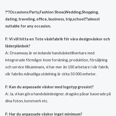
?
*?Occasions:Party,Fashion Show,Wedding,Shopping,
dating, traveling, office, business, trip,school??almost
suitable for any occasion.
F: Vi vill hitta en Tote väskfabrik för våra designväskor och
läderplånbok?
A: Dreamway är en ledande handväsketillverkare med
integrerade förmågor inom forskning, produktion, försäljning
och service tillsammans, vi har mer än 100 arbetare i vår fabrik,
vår fabriks månatliga utdelning är cirka 50 000 enheter.
F: Kan du anpassade väskor med logotyp grossist?
A: Ja, vi kan göra handväskdesigner, dragsko påsar baserade på
dina foton, konstverk etc.
F: Har du anpassade väskor inget minimum?