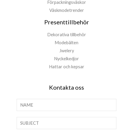
Förpackningsväskor
Väskmodetrender
Presenttillbehör
Dekorativa tillbehör
Modebälten
Jwelery
Nyckelkedjor
Hattar och kepsar
Kontakta oss
N
a
m
T
n
e