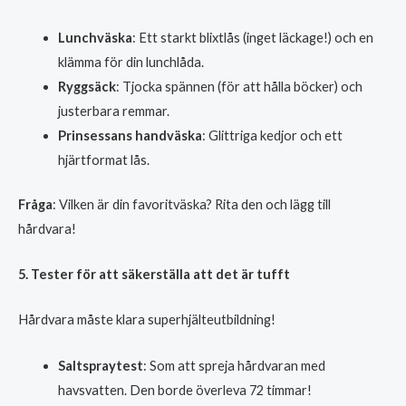
Lunchväska
: Ett starkt blixtlås (inget läckage!) och en
klämma för din lunchlåda.
Ryggsäck
: Tjocka spännen (för att hålla böcker) och
justerbara remmar.
Prinsessans handväska
: Glittriga kedjor och ett
hjärtformat lås.
Fråga
: Vilken är din favoritväska? Rita den och lägg till
hårdvara!
5. Tester för att säkerställa att det är tufft
Hårdvara måste klara superhjälteutbildning!
Saltspraytest
: Som att spreja hårdvaran med
havsvatten. Den borde överleva 72 timmar!