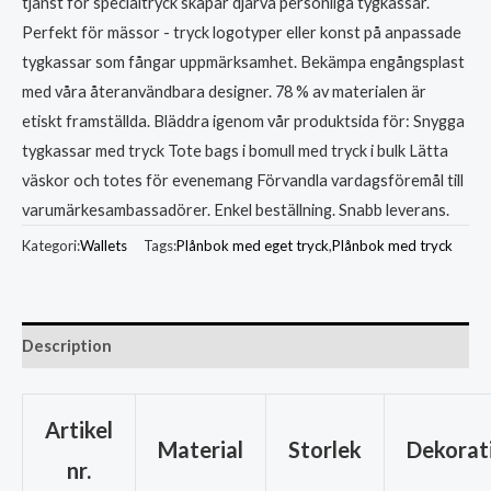
tjänst för specialtryck skapar djärva personliga tygkassar.
Perfekt för mässor - tryck logotyper eller konst på anpassade
tygkassar som fångar uppmärksamhet. Bekämpa engångsplast
med våra återanvändbara designer. 78 % av materialen är
etiskt framställda. Bläddra igenom vår produktsida för: Snygga
tygkassar med tryck Tote bags i bomull med tryck i bulk Lätta
väskor och totes för evenemang Förvandla vardagsföremål till
varumärkesambassadörer. Enkel beställning. Snabb leverans.
Kategori:
Wallets
Tags:
Plånbok med eget tryck
,
Plånbok med tryck
Description
Artikel
Material
Storlek
Dekorat
nr.