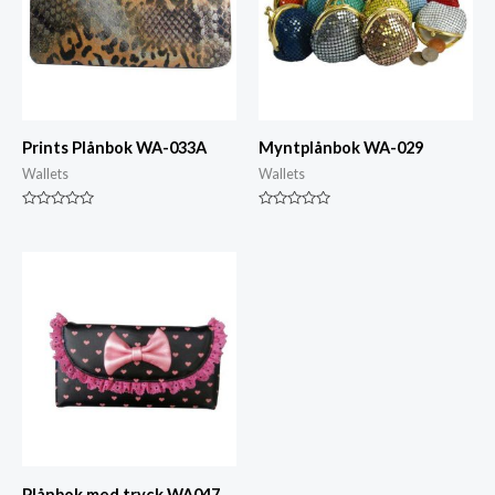
Prints Plånbok WA-033A
Myntplånbok WA-029
Wallets
Wallets
Klassad
Klassad
0
0
av
av
5
5
Plånbok med tryck WA047