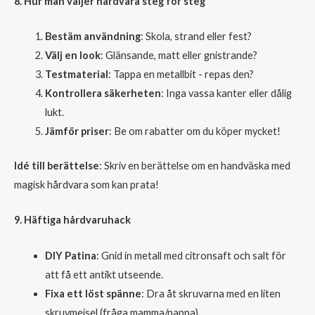
8. Hur man väljer hårdvara steg för steg
Bestäm användning
: Skola, strand eller fest?
Välj en look
: Glänsande, matt eller gnistrande?
Testmaterial
: Tappa en metallbit - repas den?
Kontrollera säkerheten
: Inga vassa kanter eller dålig
lukt.
Jämför priser
: Be om rabatter om du köper mycket!
Idé till berättelse
: Skriv en berättelse om en handväska med
magisk hårdvara som kan prata!
9. Häftiga hårdvaruhack
DIY Patina
: Gnid in metall med citronsaft och salt för
att få ett antikt utseende.
Fixa ett löst spänne
: Dra åt skruvarna med en liten
skruvmejsel (fråga mamma/pappa).