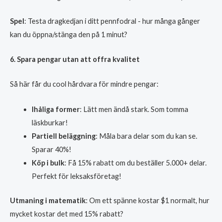
Spel
: Testa dragkedjan i ditt pennfodral - hur många gånger
kan du öppna/stänga den på 1 minut?
6. Spara pengar utan att offra kvalitet
Så här får du cool hårdvara för mindre pengar:
Ihåliga former
: Lätt men ändå stark. Som tomma
läskburkar!
Partiell beläggning
: Måla bara delar som du kan se.
Sparar 40%!
Köp i bulk
: Få 15% rabatt om du beställer 5.000+ delar.
Perfekt för leksaksföretag!
Utmaning i matematik
: Om ett spänne kostar $1 normalt, hur
mycket kostar det med 15% rabatt?