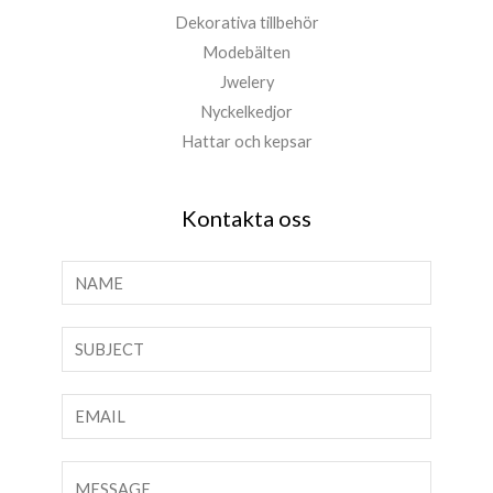
Dekorativa tillbehör
Modebälten
Jwelery
Nyckelkedjor
Hattar och kepsar
Kontakta oss
N
a
m
T
n
e
*
x
E
t
-
p
p
K
å