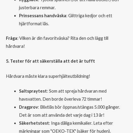
justerbara remmar.
Prinsessans handväska
: Glittriga kedjor och ett
hjärtformat lås.
Fråga
: Vilken är din favoritväska? Rita den och lägg till
hårdvara!
5. Tester för att säkerställa att det är tufft
Hårdvara måste klara superhjälteutbildning!
Saltspraytest
: Som att spreja hårdvaran med
havsvatten. Den borde överleva 72 timmar!
Dragprov
: Blixtlås bör öppnas/stängas 5.000 gånger.
Det är som att använda det varje dag i 13 år!
Säkerhetstest
: Inga dåliga kemikalier. Leta efter
märkningar som "OEKO-TEX" (säker för huden).