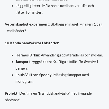
Lägg till glitter
: Måla harts med hantverkslim och
glitter för glitter!
Vetenskapligt experiment
: Blötlägg en nagel i vinäger i 1 dag
- vad händer?
10. Kända handväskor i historien
Hermès Birkin
: Använder guldpläterade lås och nycklar.
Jansport-ryggsäcken
: Kraftiga blixtlås för äventyr i
bergen.
Louis Vuitton Speedy
: Mässingsknoppar med
monogram.
Projekt
: Designa en "framtidshandväska" med flygande
hårdvara!