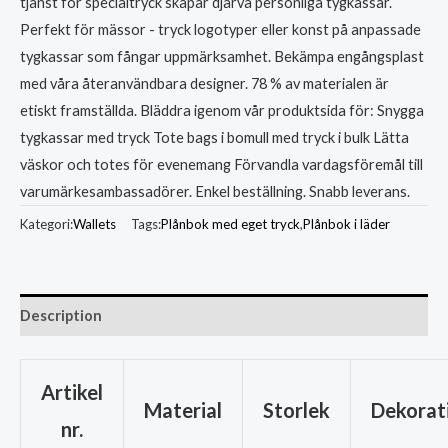
tjänst för specialtryck skapar djärva personliga tygkassar.
Perfekt för mässor - tryck logotyper eller konst på anpassade
tygkassar som fångar uppmärksamhet. Bekämpa engångsplast
med våra återanvändbara designer. 78 % av materialen är
etiskt framställda. Bläddra igenom vår produktsida för: Snygga
tygkassar med tryck Tote bags i bomull med tryck i bulk Lätta
väskor och totes för evenemang Förvandla vardagsföremål till
varumärkesambassadörer. Enkel beställning. Snabb leverans.
Kategori:
Wallets
Tags:
Plånbok med eget tryck
,
Plånbok i läder
Description
Artikel
Material
Storlek
Dekorat
nr.