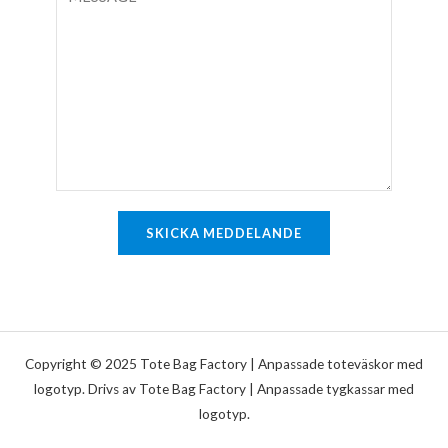
o
o
e
s
m
n
t
m
r
*
e
a
n
d
t
a
r
e
SKICKA MEDDELANDE
l
l
e
r
m
Copyright © 2025 Tote Bag Factory | Anpassade toteväskor med
e
logotyp. Drivs av Tote Bag Factory | Anpassade tygkassar med
logotyp.
d
d