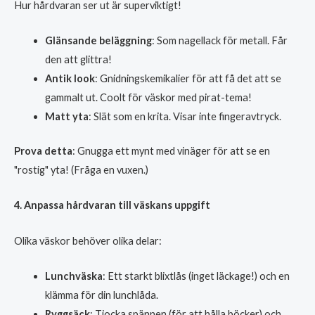
Hur hårdvaran ser ut är superviktigt!
Glänsande beläggning
: Som nagellack för metall. Får
den att glittra!
Antik look
: Gnidningskemikalier för att få det att se
gammalt ut. Coolt för väskor med pirat-tema!
Matt yta
: Slät som en krita. Visar inte fingeravtryck.
Prova detta
: Gnugga ett mynt med vinäger för att se en
"rostig" yta! (Fråga en vuxen.)
4. Anpassa hårdvaran till väskans uppgift
Olika väskor behöver olika delar:
Lunchväska
: Ett starkt blixtlås (inget läckage!) och en
klämma för din lunchlåda.
Ryggsäck
: Tjocka spännen (för att hålla böcker) och