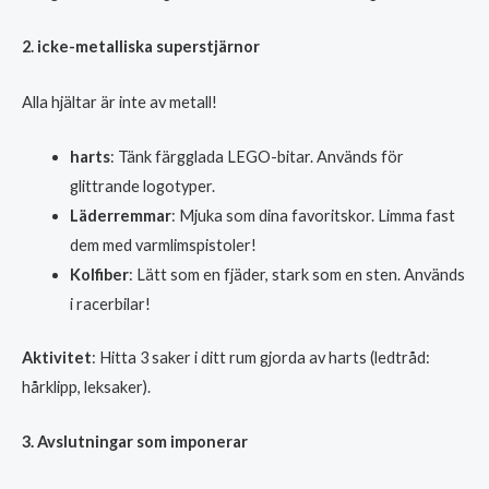
2. icke-metalliska superstjärnor
Alla hjältar är inte av metall!
harts
: Tänk färgglada LEGO-bitar. Används för
glittrande logotyper.
Läderremmar
: Mjuka som dina favoritskor. Limma fast
dem med varmlimspistoler!
Kolfiber
: Lätt som en fjäder, stark som en sten. Används
i racerbilar!
Aktivitet
: Hitta 3 saker i ditt rum gjorda av harts (ledtråd:
hårklipp, leksaker).
3. Avslutningar som imponerar