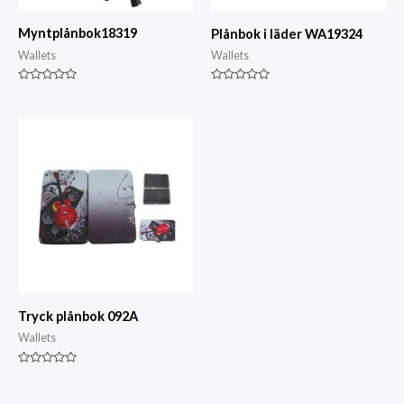
Myntplånbok18319
Plånbok i läder WA19324
Wallets
Wallets
Klassad
Klassad
0
0
av
av
5
5
Tryck plånbok 092A
Wallets
Klassad
0
av