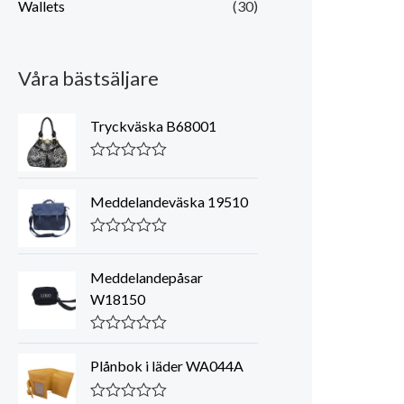
Wallets
(30)
Våra bästsäljare
Tryckväska B68001
K
l
a
Meddelandeväska 19510
s
s
a
K
d
l
0
a
Meddelandepåsar
a
s
W18150
v
s
5
a
d
K
0
l
a
Plånbok i läder WA044A
a
v
s
5
s