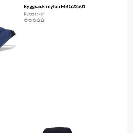
Ryggsäck i nylon MBG22501
Ryggsäckar
Klassad
0
av
5