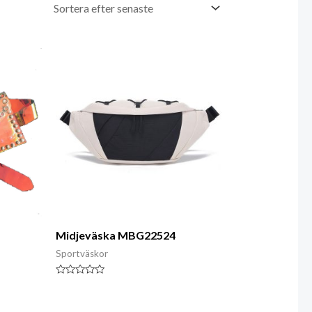
Midjeväska MBG22524
Sportväskor
Klassad
0
av
5