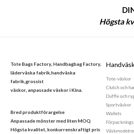
DI
Högsta kva
Handväs
Tote Bags Factory, Handbagbag Factory,
läderväska fabrik,handväska
Tote-väskor
fabrik,grossist
Clutch och h
väskor, anpassade väskor i Kina.
Duffle och r
Sportväskor
Bred produktförargelse
Wallets
Anpassade mönster med liten MOQ
Förpacknings
Högsta kvalitet, konkurrenskraftigt pris
Väskmodetre