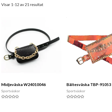
Visar 1-12 av 21 resultat
Midjeväska W24010046
Bältesväska TBP-91053
Sportväskor
Sportväskor
Klassad
Klassad
0
0
av
av
5
5