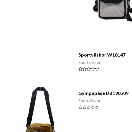
Klassad
0
av
5
Sportväskor W18147
Sportväskor
Klassad
0
av
5
Gympapåse DB190509
Sportväskor
Klassad
0
av
5