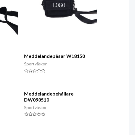
Meddelandepåsar W18150
Sportväskor
Klassad
0
av
5
Meddelandebehållare
DW090510
Sportväskor
Klassad
0
av
5