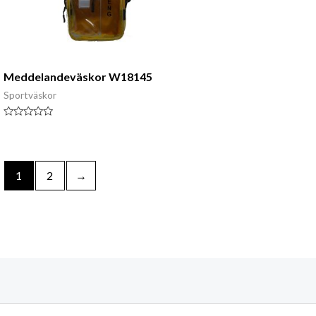
Meddelandeväskor W18145
Sportväskor
Klassad
0
av
5
1
2
→