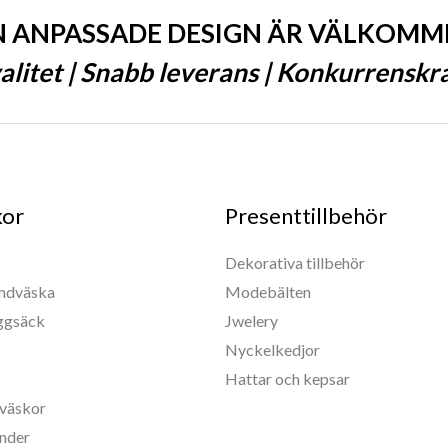
N ANPASSADE DESIGN ÄR VÄLKOMM
litet | Snabb leverans | Konkurrenskraf
kor
Presenttillbehör
Dekorativa tillbehör
andväska
Modebälten
yggsäck
Jwelery
Nyckelkedjor
Hattar och kepsar
väskor
nder