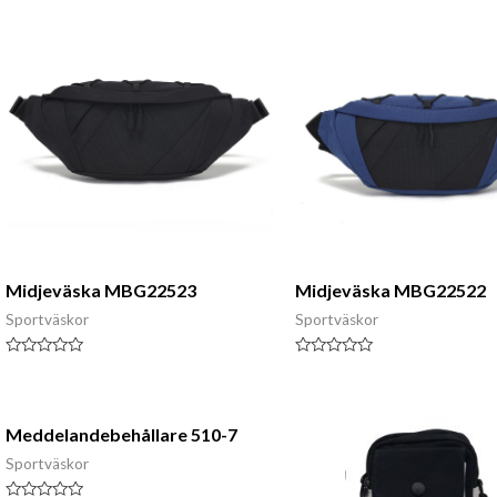
Midjeväska MBG22523
Midjeväska MBG22522
Sportväskor
Sportväskor
Klassad
Klassad
0
0
av
av
5
5
Meddelandebehållare 510-7
Sportväskor