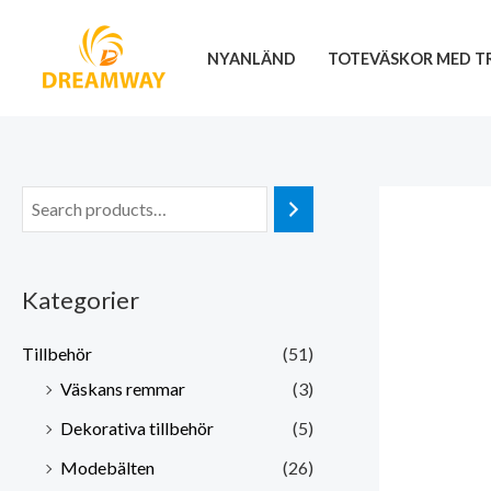
Hoppa
till
NYANLÄND
TOTEVÄSKOR MED T
innehåll
Kategorier
Tillbehör
(51)
Väskans remmar
(3)
Dekorativa tillbehör
(5)
Modebälten
(26)