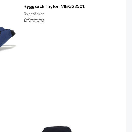
Ryggsäck i nylon MBG22501
Ryggsäckar
Klassad
0
av
5