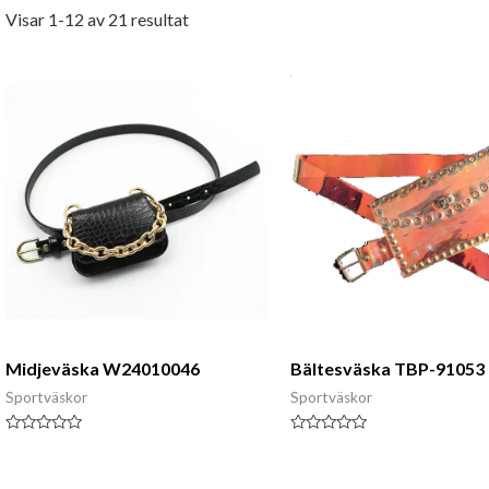
Visar 1-12 av 21 resultat
Midjeväska W24010046
Bältesväska TBP-91053
Sportväskor
Sportväskor
Klassad
Klassad
0
0
av
av
5
5