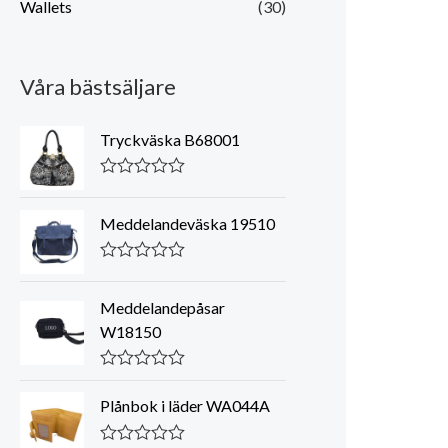
Wallets
(30)
Våra bästsäljare
Tryckväska B68001
K
l
a
Meddelandeväska 19510
s
s
a
K
d
l
0
a
Meddelandepåsar
a
s
W18150
v
s
5
a
d
K
0
l
a
Plånbok i läder WA044A
a
v
s
5
s