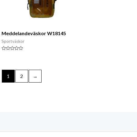
Meddelandeväskor W18145
Sportväskor
Klassad
0
av
5
1
2
→