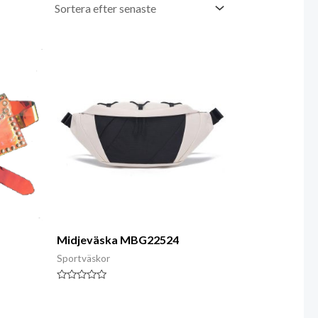
Midjeväska MBG22524
Sportväskor
Klassad
0
av
5