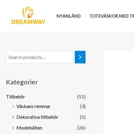
Hoppa
till
NYANLÄND
TOTEVÄSKOR MED T
innehåll
Kategorier
Tillbehör
(51)
Väskans remmar
(3)
Dekorativa tillbehör
(5)
Modebälten
(26)