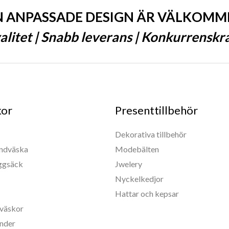
N ANPASSADE DESIGN ÄR VÄLKOMM
litet | Snabb leverans | Konkurrenskraf
kor
Presenttillbehör
Dekorativa tillbehör
andväska
Modebälten
yggsäck
Jwelery
Nyckelkedjor
Hattar och kepsar
väskor
nder