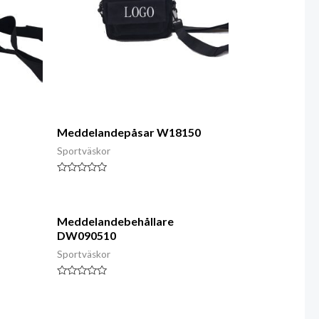
Meddelandepåsar W18150
Sportväskor
Klassad
0
av
5
Meddelandebehållare
DW090510
Sportväskor
Klassad
0
av
5