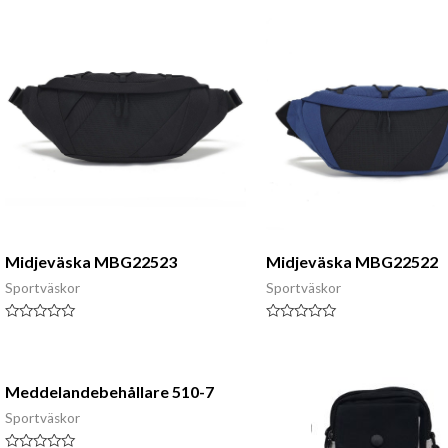
Midjeväska MBG22523
Midjeväska MBG22522
Sportväskor
Sportväskor
Klassad
Klassad
0
0
av
av
5
5
Meddelandebehållare 510-7
Sportväskor