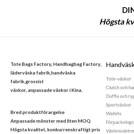
DI
Högsta kva
Handväs
Tote Bags Factory, Handbagbag Factory,
läderväska fabrik,handväska
Tote-väskor
fabrik,grossist
Clutch och h
väskor, anpassade väskor i Kina.
Duffle och r
Sportväskor
Bred produktförargelse
Wallets
Anpassade mönster med liten MOQ
Förpacknings
Högsta kvalitet, konkurrenskraftigt pris
Väskmodetre