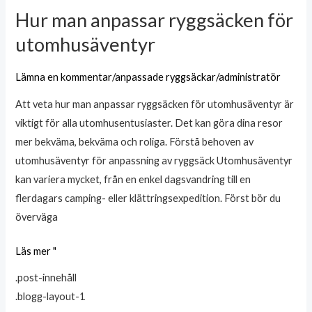
Hur man anpassar ryggsäcken för
Hur
man
utomhusäventyr
anpassar
ryggsäcken
Lämna en kommentar
/
anpassade ryggsäckar
/
administratör
för
Att veta hur man anpassar ryggsäcken för utomhusäventyr är
utomhusäventyr
viktigt för alla utomhusentusiaster. Det kan göra dina resor
mer bekväma, bekväma och roliga. Förstå behoven av
utomhusäventyr för anpassning av ryggsäck Utomhusäventyr
kan variera mycket, från en enkel dagsvandring till en
flerdagars camping- eller klättringsexpedition. Först bör du
överväga
Läs mer "
.post-innehåll
.blogg-layout-1