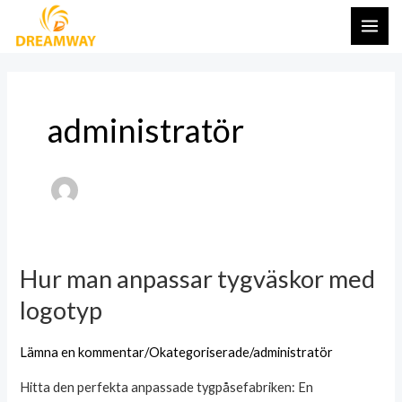
Hoppa
Paginering
HUV
till
av
innehåll
inlägg
administratör
Hur man anpassar tygväskor med
Hur
man
logotyp
anpassar
tygväskor
Lämna en kommentar
/
Okategoriserade
/
administratör
med
Hitta den perfekta anpassade tygpåsefabriken: En
logotyp