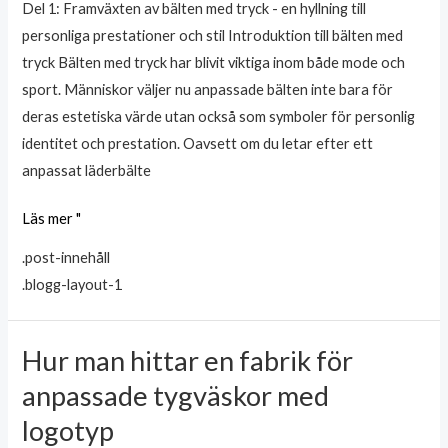
Del 1: Framväxten av bälten med tryck - en hyllning till
specialbeställning
personliga prestationer och stil Introduktion till bälten med
tryck Bälten med tryck har blivit viktiga inom både mode och
sport. Människor väljer nu anpassade bälten inte bara för
deras estetiska värde utan också som symboler för personlig
identitet och prestation. Oavsett om du letar efter ett
anpassat läderbälte
Läs mer "
.post-innehåll
.blogg-layout-1
Hur man hittar en fabrik för
Hur
man
anpassade tygväskor med
hittar
logotyp
en