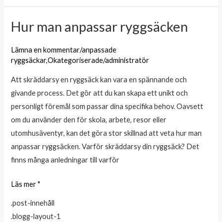
Hur man anpassar ryggsäcken
Hur
man
Lämna en kommentar
/
anpassade
anpassar
ryggsäckar
,
Okategoriserade
/
administratör
ryggsäcken
Att skräddarsy en ryggsäck kan vara en spännande och
givande process. Det gör att du kan skapa ett unikt och
personligt föremål som passar dina specifika behov. Oavsett
om du använder den för skola, arbete, resor eller
utomhusäventyr, kan det göra stor skillnad att veta hur man
anpassar ryggsäcken. Varför skräddarsy din ryggsäck? Det
finns många anledningar till varför
Läs mer "
.post-innehåll
.blogg-layout-1