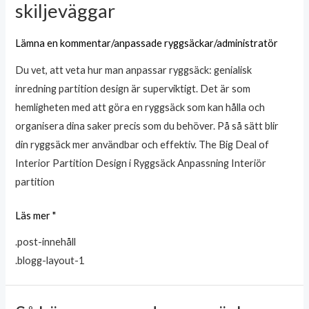
skiljeväggar
ryggsäcken:
Genialisk
Lämna en kommentar
/
anpassade ryggsäckar
/
administratör
design
Du vet, att veta hur man anpassar ryggsäck: genialisk
av
inredning partition design är superviktigt. Det är som
inre
hemligheten med att göra en ryggsäck som kan hålla och
skiljeväggar
organisera dina saker precis som du behöver. På så sätt blir
din ryggsäck mer användbar och effektiv. The Big Deal of
Interior Partition Design i Ryggsäck Anpassning Interiör
partition
Läs mer "
.post-innehåll
.blogg-layout-1