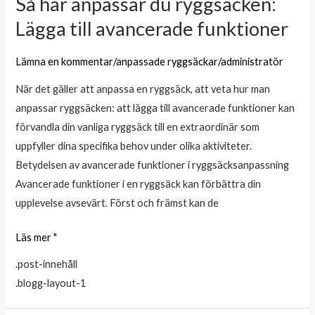
Så här anpassar du ryggsäcken:
Så
här
Lägga till avancerade funktioner
anpassar
du
Lämna en kommentar
/
anpassade ryggsäckar
/
administratör
ryggsäcken:
När det gäller att anpassa en ryggsäck, att veta hur man
Lägga
anpassar ryggsäcken: att lägga till avancerade funktioner kan
till
förvandla din vanliga ryggsäck till en extraordinär som
avancerade
uppfyller dina specifika behov under olika aktiviteter.
funktioner
Betydelsen av avancerade funktioner i ryggsäcksanpassning
Avancerade funktioner i en ryggsäck kan förbättra din
upplevelse avsevärt. Först och främst kan de
Läs mer "
.post-innehåll
.blogg-layout-1