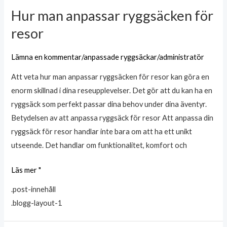
Hur man anpassar ryggsäcken för
Hur
man
resor
anpassar
ryggsäcken
Lämna en kommentar
/
anpassade ryggsäckar
/
administratör
för
Att veta hur man anpassar ryggsäcken för resor kan göra en
resor
enorm skillnad i dina reseupplevelser. Det gör att du kan ha en
ryggsäck som perfekt passar dina behov under dina äventyr.
Betydelsen av att anpassa ryggsäck för resor Att anpassa din
ryggsäck för resor handlar inte bara om att ha ett unikt
utseende. Det handlar om funktionalitet, komfort och
Läs mer "
.post-innehåll
.blogg-layout-1