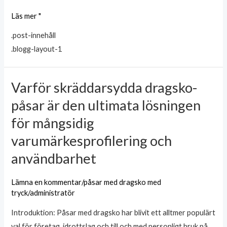
Läs mer "
.post-innehåll
.blogg-layout-1
Varför skräddarsydda dragsko-
Varför
skräddarsydda
påsar är den ultimata lösningen
dragsko-
för mångsidig
påsar
varumärkesprofilering och
är
den
användbarhet
ultimata
lösningen
Lämna en kommentar
/
påsar med dragsko med
tryck
/
administratör
för
mångsidig
Introduktion: Påsar med dragsko har blivit ett alltmer populärt
varumärkesprofilering
val för företag, idrottslag och till och med personligt bruk på