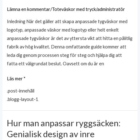
fabrik
Lämna en kommentar
/
Toteväskor med tryck
/
administratör
för
Inledning När det gäller att skapa anpassade tygväskor med
anpassade
logotyp, anpassade väskor med logotyp eller helt enkelt
tygväskor
anpassade tygväskor är det av yttersta vikt att hitta en pålitlig
med
fabrik av hög kvalitet. Denna omfattande guide kommer att
logotyp
leda dig genom processen steg för steg och hjälpa dig att
fatta ett välgrundat beslut. Oavsett om du är en
Läs mer "
.post-innehåll
.blogg-layout-1
Hur man anpassar ryggsäcken:
Hur
man
Genialisk design av inre
anpassar