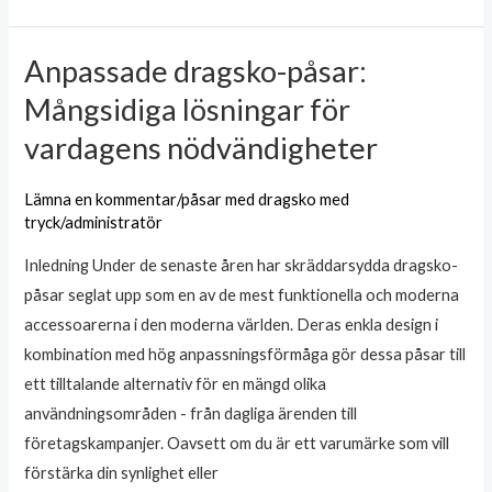
Anpassade dragsko-påsar:
Anpassade
dragsko-
Mångsidiga lösningar för
påsar:
vardagens nödvändigheter
Mångsidiga
lösningar
Lämna en kommentar
/
påsar med dragsko med
för
tryck
/
administratör
vardagens
Inledning Under de senaste åren har skräddarsydda dragsko-
nödvändigheter
påsar seglat upp som en av de mest funktionella och moderna
accessoarerna i den moderna världen. Deras enkla design i
kombination med hög anpassningsförmåga gör dessa påsar till
ett tilltalande alternativ för en mängd olika
användningsområden - från dagliga ärenden till
företagskampanjer. Oavsett om du är ett varumärke som vill
förstärka din synlighet eller