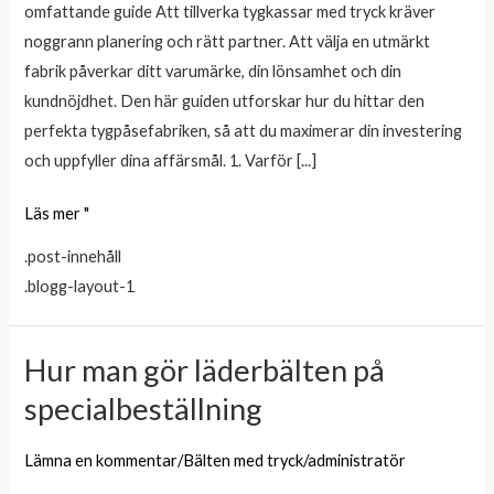
omfattande guide Att tillverka tygkassar med tryck kräver
noggrann planering och rätt partner. Att välja en utmärkt
fabrik påverkar ditt varumärke, din lönsamhet och din
kundnöjdhet. Den här guiden utforskar hur du hittar den
perfekta tygpåsefabriken, så att du maximerar din investering
och uppfyller dina affärsmål. 1. Varför [...]
Läs mer "
.post-innehåll
.blogg-layout-1
Hur man gör läderbälten på
Hur
man
specialbeställning
gör
läderbälten
Lämna en kommentar
/
Bälten med tryck
/
administratör
på