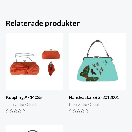
Relaterade produkter
Koppling AF14025
Handväska EBG-2012001
Handväska / Clutch
Handväska / Clutch
Klassad
Klassad
0
0
av
av
5
5