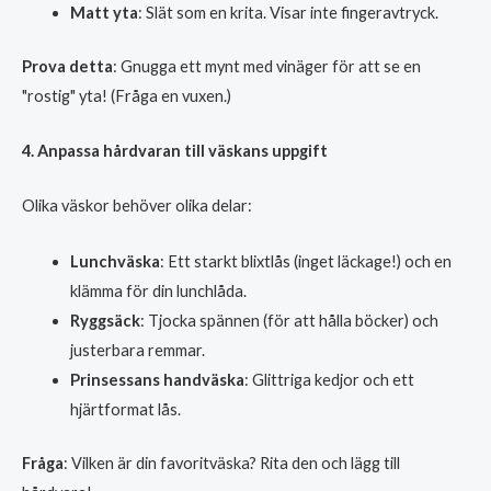
Matt yta
: Slät som en krita. Visar inte fingeravtryck.
Prova detta
: Gnugga ett mynt med vinäger för att se en
"rostig" yta! (Fråga en vuxen.)
4. Anpassa hårdvaran till väskans uppgift
Olika väskor behöver olika delar:
Lunchväska
: Ett starkt blixtlås (inget läckage!) och en
klämma för din lunchlåda.
Ryggsäck
: Tjocka spännen (för att hålla böcker) och
justerbara remmar.
Prinsessans handväska
: Glittriga kedjor och ett
hjärtformat lås.
Fråga
: Vilken är din favoritväska? Rita den och lägg till