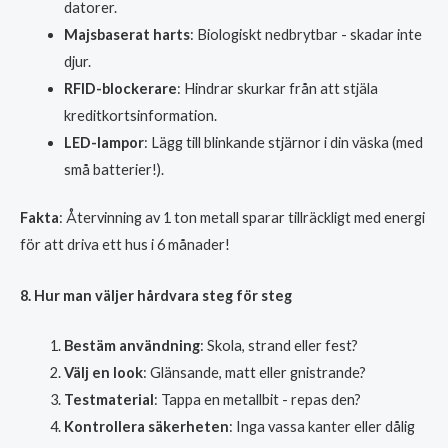
datorer.
Majsbaserat harts
: Biologiskt nedbrytbar - skadar inte
djur.
RFID-blockerare
: Hindrar skurkar från att stjäla
kreditkortsinformation.
LED-lampor
: Lägg till blinkande stjärnor i din väska (med
små batterier!).
Fakta
: Återvinning av 1 ton metall sparar tillräckligt med energi
för att driva ett hus i 6 månader!
8. Hur man väljer hårdvara steg för steg
Bestäm användning
: Skola, strand eller fest?
Välj en look
: Glänsande, matt eller gnistrande?
Testmaterial
: Tappa en metallbit - repas den?
Kontrollera säkerheten
: Inga vassa kanter eller dålig