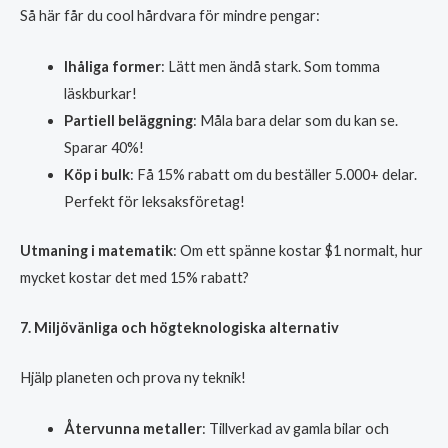
Så här får du cool hårdvara för mindre pengar:
Ihåliga former
: Lätt men ändå stark. Som tomma
läskburkar!
Partiell beläggning
: Måla bara delar som du kan se.
Sparar 40%!
Köp i bulk
: Få 15% rabatt om du beställer 5.000+ delar.
Perfekt för leksaksföretag!
Utmaning i matematik
: Om ett spänne kostar $1 normalt, hur
mycket kostar det med 15% rabatt?
7. Miljövänliga och högteknologiska alternativ
Hjälp planeten och prova ny teknik!
Återvunna metaller
: Tillverkad av gamla bilar och