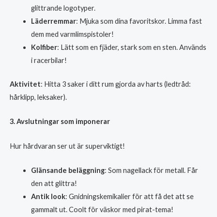
glittrande logotyper.
Läderremmar
: Mjuka som dina favoritskor. Limma fast
dem med varmlimspistoler!
Kolfiber
: Lätt som en fjäder, stark som en sten. Används
i racerbilar!
Aktivitet
: Hitta 3 saker i ditt rum gjorda av harts (ledtråd:
hårklipp, leksaker).
3. Avslutningar som imponerar
Hur hårdvaran ser ut är superviktigt!
Glänsande beläggning
: Som nagellack för metall. Får
den att glittra!
Antik look
: Gnidningskemikalier för att få det att se
gammalt ut. Coolt för väskor med pirat-tema!