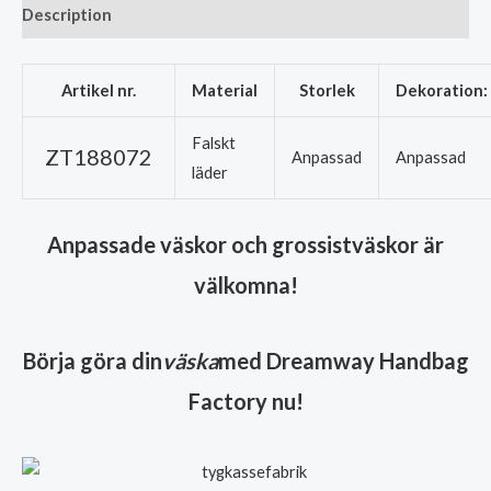
Description
Artikel nr.
Material
Storlek
Dekoration:
Falskt
ZT188072
Anpassad
Anpassad
läder
Anpassade väskor och grossistväskor är
välkomna!
Börja göra din
väska
med Dreamway Handbag
Factory nu!