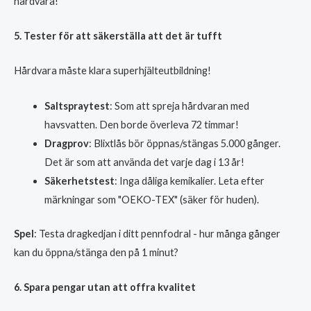
hårdvara!
5. Tester för att säkerställa att det är tufft
Hårdvara måste klara superhjälteutbildning!
Saltspraytest
: Som att spreja hårdvaran med
havsvatten. Den borde överleva 72 timmar!
Dragprov
: Blixtlås bör öppnas/stängas 5.000 gånger.
Det är som att använda det varje dag i 13 år!
Säkerhetstest
: Inga dåliga kemikalier. Leta efter
märkningar som "OEKO-TEX" (säker för huden).
Spel
: Testa dragkedjan i ditt pennfodral - hur många gånger
kan du öppna/stänga den på 1 minut?
6. Spara pengar utan att offra kvalitet