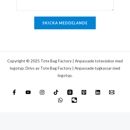
a
r
e
SKICKA MEDDELANDE
l
l
e
r
m
Copyright © 2025 Tote Bag Factory | Anpassade toteväskor med
e
logotyp. Drivs av Tote Bag Factory | Anpassade tygkassar med
logotyp.
d
d
e
l
a
n
d