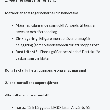
1. Metaller som varar för evigt
Metaller är som tegelstenarna i din handväska.
Mässing
: Glänsande som guld! Används till tjusiga
smycken och dörrhandtag.
Zinklegering
: Billigare, men behöver en magisk
beläggning (som solskyddsmedel) för att stoppa rost.
Rostfritt stål
: Finns i gafflar och skedar! Perfekt för
väskor som blir blöta.
Rolig fakta
: Frihetsgudinnans krona är av mässing!
2. icke-metalliska superstjärnor
Alla hjältar är inte av metall!
harts
: Tänk färgglada LEGO-bitar. Används för