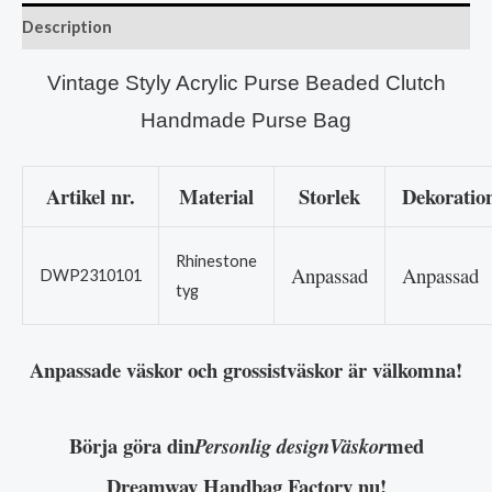
Description
Vintage Styly Acrylic Purse Beaded Clutch
Handmade Purse Bag
Artikel nr.
Material
Storlek
Dekoratio
Rhinestone
Anpassad
Anpassad
DWP2310101
tyg
Anpassade väskor och grossistväskor är välkomna!
Börja göra din
med
Personlig designVäskor
Dreamway Handbag Factory nu!