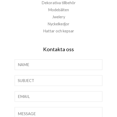
Dekorativa tillbehör
Modebälten
Jwelery
Nyckelkedjor
Hattar och kepsar
Kontakta oss
N
a
m
T
n
e
*
x
E
t
-
p
p
K
å
o