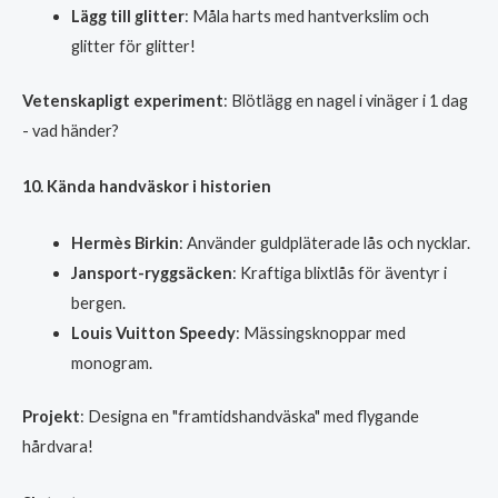
Lägg till glitter
: Måla harts med hantverkslim och
glitter för glitter!
Vetenskapligt experiment
: Blötlägg en nagel i vinäger i 1 dag
- vad händer?
10. Kända handväskor i historien
Hermès Birkin
: Använder guldpläterade lås och nycklar.
Jansport-ryggsäcken
: Kraftiga blixtlås för äventyr i
bergen.
Louis Vuitton Speedy
: Mässingsknoppar med
monogram.
Projekt
: Designa en "framtidshandväska" med flygande
hårdvara!