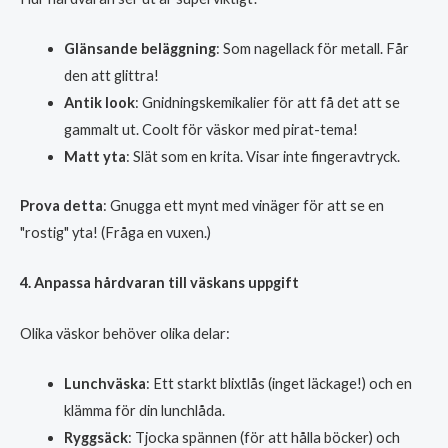
Glänsande beläggning
: Som nagellack för metall. Får
den att glittra!
Antik look
: Gnidningskemikalier för att få det att se
gammalt ut. Coolt för väskor med pirat-tema!
Matt yta
: Slät som en krita. Visar inte fingeravtryck.
Prova detta
: Gnugga ett mynt med vinäger för att se en
"rostig" yta! (Fråga en vuxen.)
4. Anpassa hårdvaran till väskans uppgift
Olika väskor behöver olika delar:
Lunchväska
: Ett starkt blixtlås (inget läckage!) och en
klämma för din lunchlåda.
Ryggsäck
: Tjocka spännen (för att hålla böcker) och