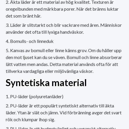
Äkta läder är ett material av hög kvalitet. Texturen är
oregelbunden med märkbara porer. När det bränns luktar
det som bränt hår.
Läder är slitstarkt och blir vackrare med åren. Människor
använder det ofta till lyxiga handväskor.
Bomulls- och linneduk
Kanvas av bomull eller linne känns grov. Om du håller upp
den mot ljuset kan du se väven. Bomull och linne absorberar
lätt vatten men andas. Detta material används ofta för att
tillverka vardagliga eller miljövänliga väskor.
Syntetiska material
PU-läder (polyuretanläder)
PU-läder är ett populärt syntetiskt alternativ till äkta
läder. Ytan är slät och jämn. Vid förbränning avger det svart
rök och klumpar ihop sig.
PU-läder är ett budgetvänligt och veganskt alternativ.