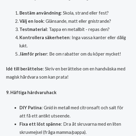
Bestäm användning
: Skola, strand eller fest?
Välj en look
: Glänsande, matt eller gnistrande?
Testmaterial
: Tappa en metallbit - repas den?
Kontrollera säkerheten
: Inga vassa kanter eller dålig
lukt.
Jämför priser
: Be om rabatter om du köper mycket!
Idé till berättelse
: Skriv en berättelse om en handväska med
magisk hårdvara som kan prata!
9. Häftiga hårdvaruhack
DIY Patina
: Gnid in metall med citronsaft och salt för
att få ett antikt utseende.
Fixa ett löst spänne
: Dra åt skruvarna med en liten
skruvmejsel (fråga mamma/pappa).