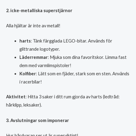
2. icke-metalliska superstjärnor
Alla hjältar är inte av metall!
harts
: Tänk färgglada LEGO-bitar. Används för
glittrande logotyper.
Läderremmar
: Mjuka som dina favoritskor. Limma fast
dem med varmlimspistoler!
Kolfiber
: Lätt som en fjäder, stark som en sten. Används
i racerbilar!
Aktivitet
: Hitta 3 saker i ditt rum gjorda av harts (ledtråd:
hårklipp, leksaker).
3. Avslutningar som imponerar
Hur hårdvaran ser ut är superviktigt!