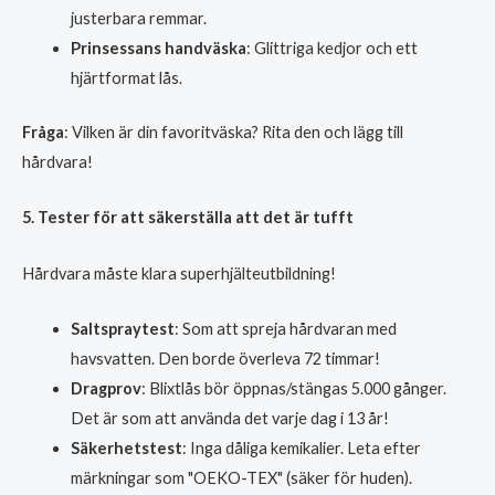
justerbara remmar.
Prinsessans handväska
: Glittriga kedjor och ett
hjärtformat lås.
Fråga
: Vilken är din favoritväska? Rita den och lägg till
hårdvara!
5. Tester för att säkerställa att det är tufft
Hårdvara måste klara superhjälteutbildning!
Saltspraytest
: Som att spreja hårdvaran med
havsvatten. Den borde överleva 72 timmar!
Dragprov
: Blixtlås bör öppnas/stängas 5.000 gånger.
Det är som att använda det varje dag i 13 år!
Säkerhetstest
: Inga dåliga kemikalier. Leta efter
märkningar som "OEKO-TEX" (säker för huden).