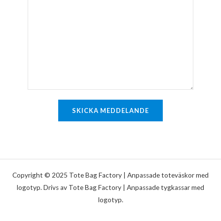
o
e
s
m
n
t
m
r
*
e
a
n
d
t
a
r
e
SKICKA MEDDELANDE
l
l
e
r
m
Copyright © 2025 Tote Bag Factory | Anpassade toteväskor med
e
logotyp. Drivs av Tote Bag Factory | Anpassade tygkassar med
logotyp.
d
d