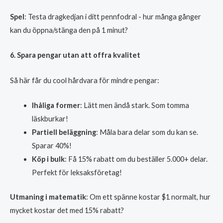
Spel
: Testa dragkedjan i ditt pennfodral - hur många gånger
kan du öppna/stänga den på 1 minut?
6. Spara pengar utan att offra kvalitet
Så här får du cool hårdvara för mindre pengar:
Ihåliga former
: Lätt men ändå stark. Som tomma
läskburkar!
Partiell beläggning
: Måla bara delar som du kan se.
Sparar 40%!
Köp i bulk
: Få 15% rabatt om du beställer 5.000+ delar.
Perfekt för leksaksföretag!
Utmaning i matematik
: Om ett spänne kostar $1 normalt, hur
mycket kostar det med 15% rabatt?