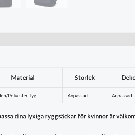
Material
Storlek
Deko
lon/Polyester-tyg
Anpassad
Anpassad
assa dina lyxiga ryggsäckar för kvinnor är välko