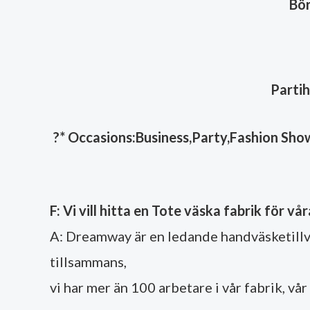
Bör
Parti
?
* Occasions:Business,Party,Fashion Show,
F: Vi vill hitta en Tote väska fabrik för v
A: Dreamway är en ledande handväsketillv
tillsammans,
vi har mer än 100 arbetare i vår fabrik, vå