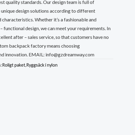
t quality standards. Our design team is full of
 unique design solutions according to different
characteristics. Whether it’s a fashionable and
i – functional design, we can meet your requirements. In
cellent after – sales service, so that customers have no
ustom backpack factory means choosing
 and innovation. EMAIL: info@gzdreamway.com
s:
Roligt paket
,
Ryggsäck i nylon