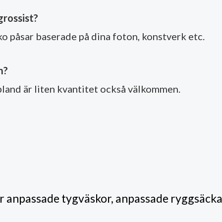
grossist?
ko påsar baserade på dina foton, konstverk etc.
m?
bland är liten kvantitet också välkommen.
ör anpassade tygväskor, anpassade ryggsäck