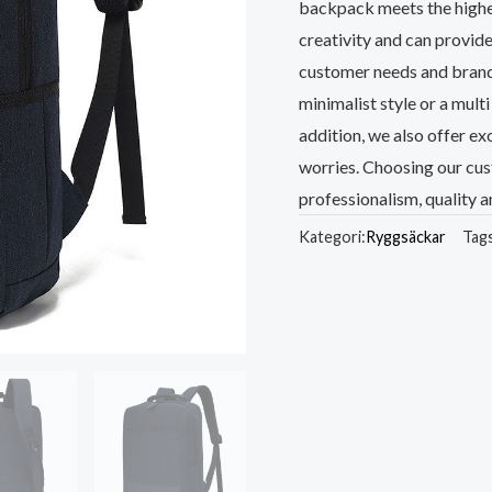
backpack meets the highes
creativity and can provide
customer needs and brand 
minimalist style or a mult
addition, we also offer ex
worries. Choosing our c
professionalism, quality
Kategori:
Ryggsäckar
Tag