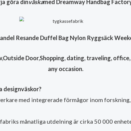
ja göra din
väska
med Dreamway Handbag Factory
handel Resande Duffel Bag Nylon Ryggsäck Week
Outside Door,Shopping, dating, traveling, office, 
any occasion.
åra designväskor?
erkare med integrerade förmågor inom forskning, 
r fabriks månatliga utdelning är cirka 50 000 enhete