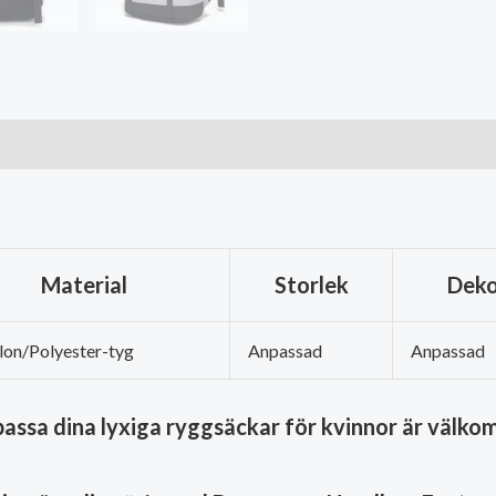
Material
Storlek
Deko
lon/Polyester-tyg
Anpassad
Anpassad
assa dina lyxiga ryggsäckar för kvinnor är välko