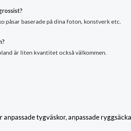
grossist?
ko påsar baserade på dina foton, konstverk etc.
m?
bland är liten kvantitet också välkommen.
ör anpassade tygväskor, anpassade ryggsäck