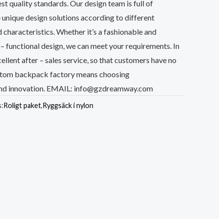
t quality standards. Our design team is full of
 unique design solutions according to different
characteristics. Whether it’s a fashionable and
i – functional design, we can meet your requirements. In
cellent after – sales service, so that customers have no
ustom backpack factory means choosing
 and innovation. EMAIL: info@gzdreamway.com
s:
Roligt paket
,
Ryggsäck i nylon