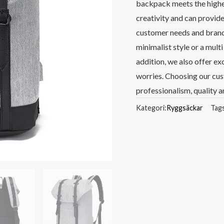
backpack meets the highes
creativity and can provide
customer needs and brand 
minimalist style or a mult
addition, we also offer ex
worries. Choosing our c
professionalism, quality
Kategori:
Ryggsäckar
Tag