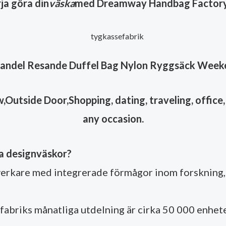
ja göra din
väska
med Dreamway Handbag Factory
handel Resande Duffel Bag Nylon Ryggsäck Week
Outside Door,Shopping, dating, traveling, office, 
any occasion.
åra designväskor?
erkare med integrerade förmågor inom forskning, 
r fabriks månatliga utdelning är cirka 50 000 enhete