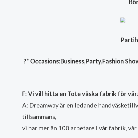
Bör
Parti
?
* Occasions:Business,Party,Fashion Show,
F: Vi vill hitta en Tote väska fabrik för v
A: Dreamway är en ledande handväsketillv
tillsammans,
vi har mer än 100 arbetare i vår fabrik, vå