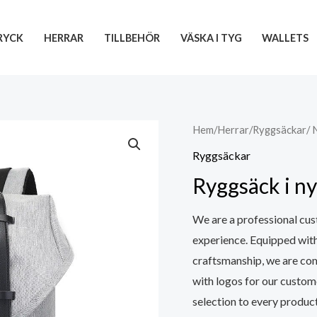
RYCK
HERRAR
TILLBEHÖR
VÄSKA I TYG
WALLETS
Hem
/
Herrar
/
Ryggsäckar
/
Ryggsäckar
Ryggsäck i 
We are a professional cus
experience. Equipped wit
craftsmanship, we are co
with logos for our custom
selection to every product