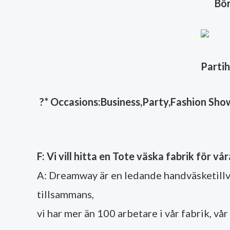
Bör
Parti
?
* Occasions:Business,Party,Fashion Show,
F: Vi vill hitta en Tote väska fabrik för v
A: Dreamway är en ledande handväsketillv
tillsammans,
vi har mer än 100 arbetare i vår fabrik, vå