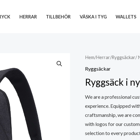
RYCK
HERRAR
TILLBEHÖR
VÄSKA I TYG
WALLETS
Hem
/
Herrar
/
Ryggsäckar
/
Ryggsäckar
Ryggsäck i 
We are a professional cus
experience. Equipped wit
craftsmanship, we are co
with logos for our custom
selection to every product