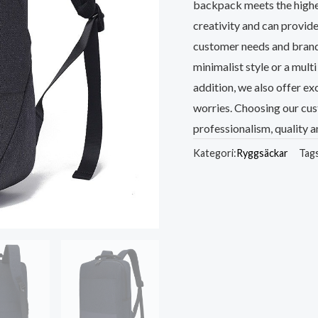
backpack meets the highes
creativity and can provide
customer needs and brand 
minimalist style or a mult
addition, we also offer ex
worries. Choosing our c
professionalism, quality
Kategori:
Ryggsäckar
Tag