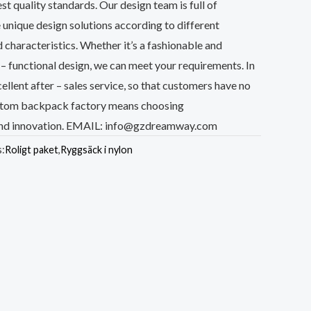
t quality standards. Our design team is full of
 unique design solutions according to different
characteristics. Whether it’s a fashionable and
i – functional design, we can meet your requirements. In
cellent after – sales service, so that customers have no
ustom backpack factory means choosing
 and innovation. EMAIL: info@gzdreamway.com
s:
Roligt paket
,
Ryggsäck i nylon