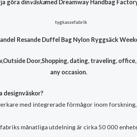
ja göra din
väska
med Dreamway Handbag Factory
handel Resande Duffel Bag Nylon Ryggsäck Week
Outside Door,Shopping, dating, traveling, office, 
any occasion.
åra designväskor?
erkare med integrerade förmågor inom forskning, 
r fabriks månatliga utdelning är cirka 50 000 enhete