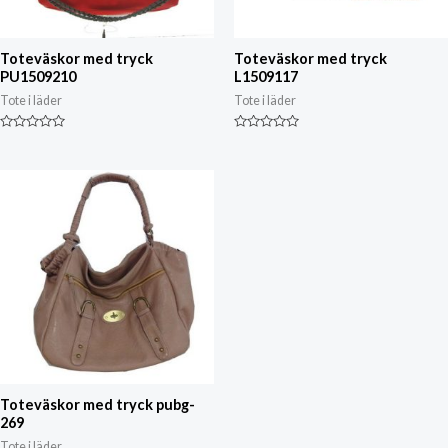
Toteväskor med tryck
Toteväskor med tryck
PU1509210
L1509117
Tote i läder
Tote i läder
Klassad
Klassad
0
0
av
av
5
5
Toteväskor med tryck pubg-
269
Tote i läder