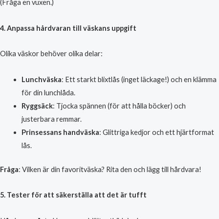
(Fråga en vuxen.)
4. Anpassa hårdvaran till väskans uppgift
Olika väskor behöver olika delar:
Lunchväska
: Ett starkt blixtlås (inget läckage!) och en klämma
för din lunchlåda.
Ryggsäck
: Tjocka spännen (för att hålla böcker) och
justerbara remmar.
Prinsessans handväska
: Glittriga kedjor och ett hjärtformat
lås.
Fråga
: Vilken är din favoritväska? Rita den och lägg till hårdvara!
5. Tester för att säkerställa att det är tufft