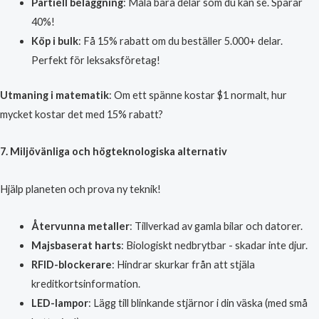
Partiell beläggning
: Måla bara delar som du kan se. Sparar
40%!
Köp i bulk
: Få 15% rabatt om du beställer 5.000+ delar.
Perfekt för leksaksföretag!
Utmaning i matematik
: Om ett spänne kostar $1 normalt, hur
mycket kostar det med 15% rabatt?
7. Miljövänliga och högteknologiska alternativ
Hjälp planeten och prova ny teknik!
Återvunna metaller
: Tillverkad av gamla bilar och datorer.
Majsbaserat harts
: Biologiskt nedbrytbar - skadar inte djur.
RFID-blockerare
: Hindrar skurkar från att stjäla
kreditkortsinformation.
LED-lampor
: Lägg till blinkande stjärnor i din väska (med små