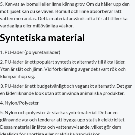
Kanvas av bomull eller linne känns grov. Om du håller upp den
mot ljuset kan du se väven. Bomull och linne absorberar lätt
vatten men andas. Detta material används ofta för att tillverka
vardagliga eller miljövänliga väskor.
Syntetiska material
PU-läder (polyuretanläder)
PU-läder är ett populärt syntetiskt alternativ till äkta läder.
Ytan är slät och jämn. Vid förbränning avger det svart rök och
klumpar ihop sig.
PU-läder är ett budgetvänligt och veganskt alternativ. Det ger
en läderliknande look utan att använda animaliska produkter.
Nylon/Polyester
Nylon och polyester är starka syntetmaterial. De har en
glänsande yta och tenderar att bygga upp statisk elektricitet.
Dessa material är lätta och vattenavvisande, vilket gör dem
idealiska för sportiga eller praktiska handväskor.