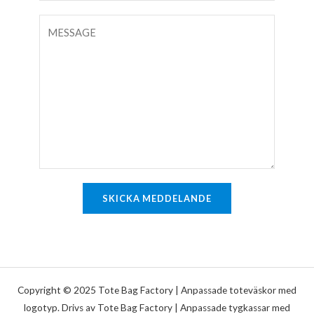
p
p
K
å
o
o
e
s
m
n
t
m
r
*
e
a
n
d
t
a
r
e
SKICKA MEDDELANDE
l
l
e
r
m
Copyright © 2025 Tote Bag Factory | Anpassade toteväskor med
e
logotyp. Drivs av Tote Bag Factory | Anpassade tygkassar med