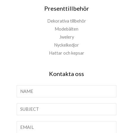
Presenttillbehör
Dekorativa tillbehör
Modebälten
Jwelery
Nyckelkedjor
Hattar och kepsar
Kontakta oss
N
a
m
T
n
e
*
x
E
t
-