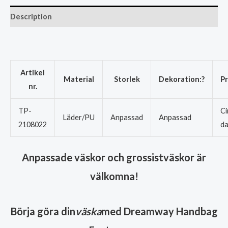
Description
Artikel
Material
Storlek
Dekoration:?
Pr
nr.
TP-
Ci
Läder/PU
Anpassad
Anpassad
2108022
da
Anpassade väskor och grossistväskor är
välkomna!
Börja göra din
väska
med Dreamway Handbag