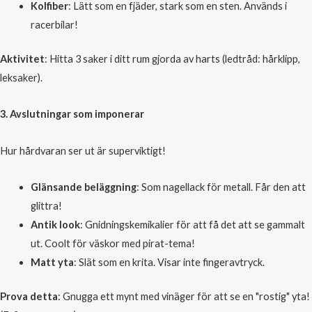
Kolfiber
: Lätt som en fjäder, stark som en sten. Används i
racerbilar!
Aktivitet
: Hitta 3 saker i ditt rum gjorda av harts (ledtråd: hårklipp,
leksaker).
3. Avslutningar som imponerar
Hur hårdvaran ser ut är superviktigt!
Glänsande beläggning
: Som nagellack för metall. Får den att
glittra!
Antik look
: Gnidningskemikalier för att få det att se gammalt
ut. Coolt för väskor med pirat-tema!
Matt yta
: Slät som en krita. Visar inte fingeravtryck.
Prova detta
: Gnugga ett mynt med vinäger för att se en "rostig" yta!