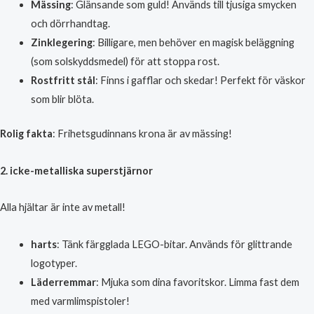
Mässing
: Glänsande som guld! Används till tjusiga smycken
och dörrhandtag.
Zinklegering
: Billigare, men behöver en magisk beläggning
(som solskyddsmedel) för att stoppa rost.
Rostfritt stål
: Finns i gafflar och skedar! Perfekt för väskor
som blir blöta.
Rolig fakta
: Frihetsgudinnans krona är av mässing!
2. icke-metalliska superstjärnor
Alla hjältar är inte av metall!
harts
: Tänk färgglada LEGO-bitar. Används för glittrande
logotyper.
Läderremmar
: Mjuka som dina favoritskor. Limma fast dem
med varmlimspistoler!