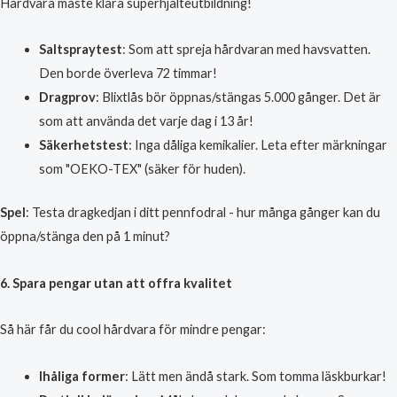
Hårdvara måste klara superhjälteutbildning!
Saltspraytest
: Som att spreja hårdvaran med havsvatten.
Den borde överleva 72 timmar!
Dragprov
: Blixtlås bör öppnas/stängas 5.000 gånger. Det är
som att använda det varje dag i 13 år!
Säkerhetstest
: Inga dåliga kemikalier. Leta efter märkningar
som "OEKO-TEX" (säker för huden).
Spel
: Testa dragkedjan i ditt pennfodral - hur många gånger kan du
öppna/stänga den på 1 minut?
6. Spara pengar utan att offra kvalitet
Så här får du cool hårdvara för mindre pengar:
Ihåliga former
: Lätt men ändå stark. Som tomma läskburkar!