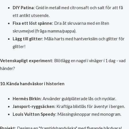
DIY Patina
: Gnid in metall med citronsaft och salt för att få
ett antikt utseende.
Fixa ett löst spänne
: Dra åt skruvarna med en liten
skruvmejsel (fråga mamma/pappa).
Lägg till glitter
: Måla harts med hantverkslim och glitter för
glitter!
Vetenskapligt experiment
: Blötlägg en nagel i vinäger i 1 dag - vad
händer?
10. Kända handväskor i historien
Hermès Birkin
: Använder guldpläterade lås och nycklar.
Jansport-ryggsäcken
: Kraftiga blixtlås för äventyr i bergen.
Louis Vuitton Speedy
: Mässingsknoppar med monogram.
Projekt
: Designa en "framtidshandväska" med flygande hårdvara!