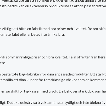
yggsäckar, se till att fabriken erbjuder en rad anpassningsalternat
 desto bättre kan du skräddarsy produkterna så att de passar ditt v
viktigt att hitta en fabrik med bra priser och kvalitet. Be om offe
materialet eller arbetet inte är lika bra.
fabrik som har rimliga priser och bra kvalitet. Ta in offerter från fl
ete.
n bästa tote bag-fabriken för dina anpassade produkter. Ett starkt
rställa att dina kunder får förstklassiga väskor som de kommer at
ller särskilt för tygkassar med tryck. De behöver stark duk som h
igt. Det ska också visa tryckta mönster tydligt och inte blekna öve