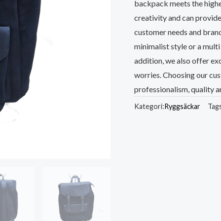
backpack meets the highes
creativity and can provide
customer needs and brand 
minimalist style or a mult
addition, we also offer ex
worries. Choosing our c
professionalism, quality
Kategori:
Ryggsäckar
Tag