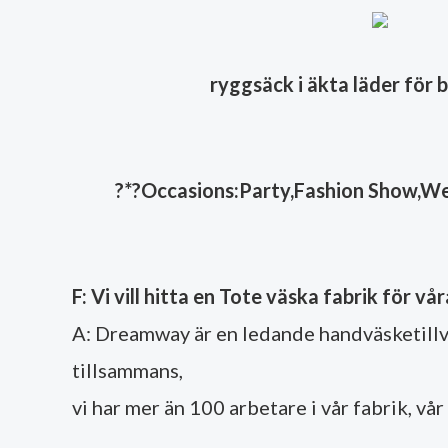
ryggsäck i äkta läder för
?
*?Occasions:Party,Fashion Show,Wedd
F: Vi vill hitta en Tote väska fabrik för v
A: Dreamway är en ledande handväsketillv
tillsammans,
vi har mer än 100 arbetare i vår fabrik, vå