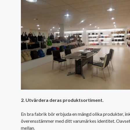
2. Utvärdera deras produktsortiment.
En bra fabrik bör erbjuda en mängd olika produkter, inklu
överensstämmer med ditt varumärkes identitet. Oavsett om 
mellan.