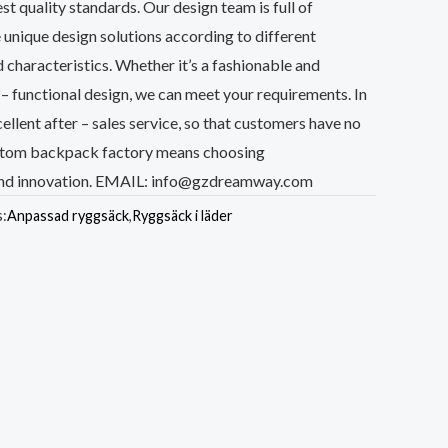
t quality standards. Our design team is full of
 unique design solutions according to different
characteristics. Whether it’s a fashionable and
i – functional design, we can meet your requirements. In
cellent after – sales service, so that customers have no
ustom backpack factory means choosing
 and innovation. EMAIL: info@gzdreamway.com
s:
Anpassad ryggsäck
,
Ryggsäck i läder