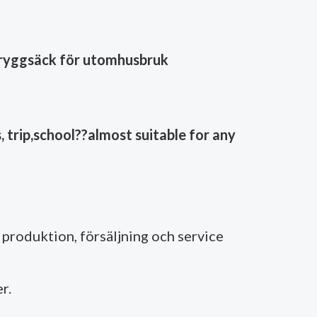
d ryggsäck för utomhusbruk
 trip,school??almost suitable for any
produktion, försäljning och service
r.