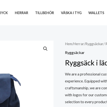
RYCK
HERRAR
TILLBEHÖR
VÄSKA I TYG
WALLETS
Hem
/
Herrar
/
Ryggsäckar
/ 
Ryggsäckar
Ryggsäck i l
We are a professional cus
experience. Equipped wit
craftsmanship, we are co
with logos for our custom
selection to every product