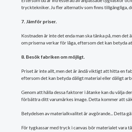
Eftersom du är intresserad av anpassade tygväskor och r
trycktekniker. Ju fler alternativ som finns tillgängliga,
7. Jämför priser.
Kostnaden är inte det enda man ska tänka på, men det är 
om priserna verkar för låga, eftersom det kan betyda att 
8. Besök fabriken om möjligt.
Priset är inte allt, men det är ändå viktigt att hitta en 
eftersom det kan betyda dåligt material eller dåligt arb
Genom att hålla dessa faktorer i åtanke kan du välja de
förbättra ditt varumärkes image. Detta kommer att säke
Betydelsen av materialkvalitet är avgörande... Detta gä
För tygkassar med tryck i canvas bör materialet vara tål