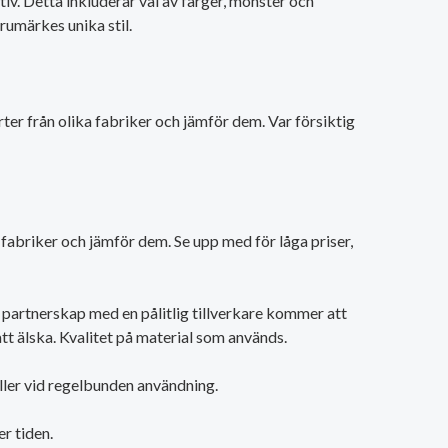
iv. Detta inkluderar val av färger, mönster och
arumärkes unika stil.
rter från olika fabriker och jämför dem. Var försiktig
era fabriker och jämför dem. Se upp med för låga priser,
 partnerskap med en pålitlig tillverkare kommer att
t älska. Kvalitet på material som används.
åller vid regelbunden användning.
r tiden.