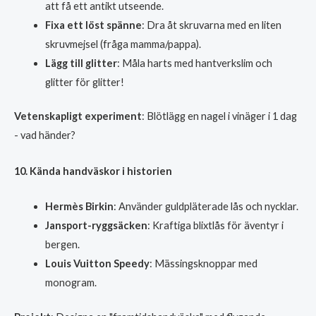
att få ett antikt utseende.
Fixa ett löst spänne
: Dra åt skruvarna med en liten
skruvmejsel (fråga mamma/pappa).
Lägg till glitter
: Måla harts med hantverkslim och
glitter för glitter!
Vetenskapligt experiment
: Blötlägg en nagel i vinäger i 1 dag
- vad händer?
10. Kända handväskor i historien
Hermès Birkin
: Använder guldpläterade lås och nycklar.
Jansport-ryggsäcken
: Kraftiga blixtlås för äventyr i
bergen.
Louis Vuitton Speedy
: Mässingsknoppar med
monogram.