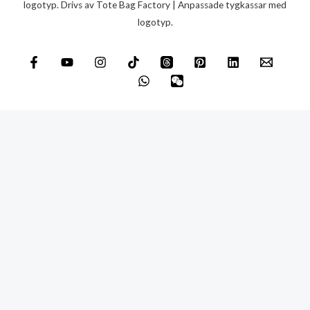
e
logotyp. Drivs av Tote Bag Factory | Anpassade tygkassar med
logotyp.
d
d
e
l
a
n
d
e
*