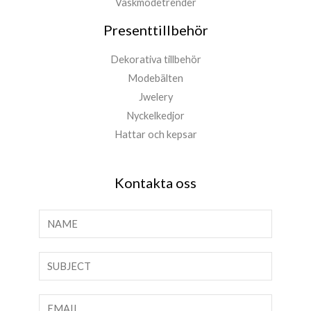
Väskmodetrender
Presenttillbehör
Dekorativa tillbehör
Modebälten
Jwelery
Nyckelkedjor
Hattar och kepsar
Kontakta oss
N
a
m
T
n
e
*
x
E