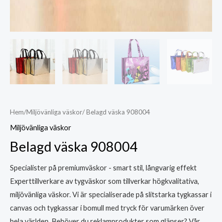
Hem
/
Miljövänliga väskor
/ Belagd väska 908004
Miljövänliga väskor
Belagd väska 908004
Specialister på premiumväskor - smart stil, långvarig effekt
Experttillverkare av tygväskor som tillverkar högkvalitativa,
miljövänliga väskor. Vi är specialiserade på slitstarka tygkassar i
canvas och tygkassar i bomull med tryck för varumärken över
hela världen. Behöver du reklamprodukter som glänser? Vår