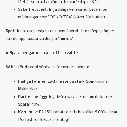
Det är som att använda det varje dag i 13 år!
Säkerhetstest
: Inga dåliga kemikalier. Leta efter
märkningar som "OEKO-TEX" (säker för huden).
Spel
: Testa dragkedjan i ditt pennfodral - hur många gånger
kan du öppna/stänga den på 1 minut?
6. Spara pengar utan att offra kvalitet
Så här får du cool hårdvara för mindre pengar:
Ihåliga former
: Lätt men ändå stark. Som tomma
läskburkar!
Partiell beläggning
: Måla bara delar som du kan se.
Sparar 40%!
Köp i bulk
: Få 15% rabatt om du beställer 5.000+ delar.
Perfekt för leksaksföretag!