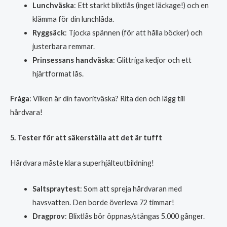
Lunchväska
: Ett starkt blixtlås (inget läckage!) och en
klämma för din lunchlåda.
Ryggsäck
: Tjocka spännen (för att hålla böcker) och
justerbara remmar.
Prinsessans handväska
: Glittriga kedjor och ett
hjärtformat lås.
Fråga
: Vilken är din favoritväska? Rita den och lägg till
hårdvara!
5. Tester för att säkerställa att det är tufft
Hårdvara måste klara superhjälteutbildning!
Saltspraytest
: Som att spreja hårdvaran med
havsvatten. Den borde överleva 72 timmar!
Dragprov
: Blixtlås bör öppnas/stängas 5.000 gånger.