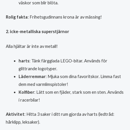
väskor som blir blöta.
Rolig fakta
: Frihetsgudinnans krona är av mässing!
2. icke-metalliska superstjärnor
Alla hjältar är inte av metall!
harts
: Tänk färgglada LEGO-bitar. Används för
glittrande logotyper.
Läderremmar
: Mjuka som dina favoritskor. Limma fast
dem med varmlimspistoler!
Kolfiber
: Lätt som en fjäder, stark som en sten. Används
i racerbilar!
Aktivitet
: Hitta 3 saker i ditt rum gjorda av harts (ledtråd:
hårklipp, leksaker).