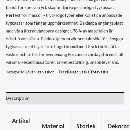
tjänst för specialtryck skapar djärva personliga tygkassar.
Perfekt för mässor - tryck logotyper eller konst på anpassade
tygkassar som fångar uppmärksamhet. Bekämpa engångsplast
med våra återanvändbara designer. 78 % av materialen är
etiskt framställda. Bläddra igenom vår produktsida för: Snygga
tygkassar med tryck Tote bags i bomull med tryck i bulk Lätta
väskor och totes för evenemang Förvandla vardagsföremål till
varumärkesambassadörer. Enkel beställning. Snabb leverans.
Kategori:
Miljövänliga väskor
Tags:
Belagd väska
,
Toteväska
Description
Artikel
Material
Storlek
Dekorat