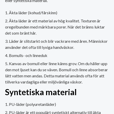
eller syntetiska material.
Äkta läder (kohud/fårskinn)
Äkta läder är ett material av hög kvalitet. Texturen är
oregelbunden med märkbara porer. När det bränns luktar
det som bränt hår.
Läder är slitstarkt och blir vackrare med åren. Människor
använder det ofta till lyxiga handväskor.
Bomulls- och linneduk
Kanvas av bomull eller linne känns grov. Om du håller upp
den mot ljuset kan du se väven. Bomull och linne absorberar
lätt vatten men andas. Detta material används ofta för att
tillverka vardagliga eller miljövänliga väskor.
Syntetiska material
PU-läder (polyuretanläder)
PU-läder är ett populärt syntetiskt alternativ till äkta