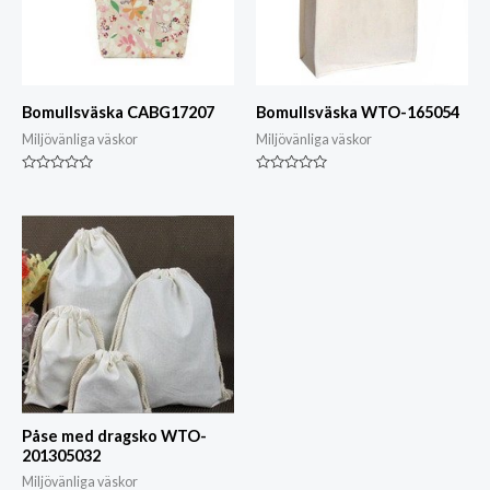
Bomullsväska CABG17207
Bomullsväska WTO-165054
Miljövänliga väskor
Miljövänliga väskor
Klassad
Klassad
0
0
av
av
5
5
Påse med dragsko WTO-
201305032
Miljövänliga väskor