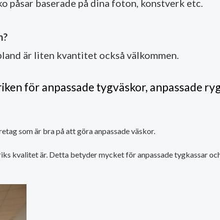
ko påsar baserade på dina foton, konstverk etc.
m?
bland är liten kvantitet också välkommen.
riken för anpassade tygväskor, anpassade ry
öretag som är bra på att göra anpassade väskor.
iks kvalitet är. Detta betyder mycket för anpassade tygkassar och