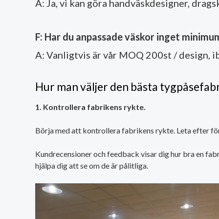
A: Ja, vi kan göra handväskdesigner, drags
F: Har du anpassade väskor inget minimu
A: Vanligtvis är vår MOQ 200st / design, i
Hur man väljer den bästa tygpåsefab
1. Kontrollera fabrikens rykte.
Börja med att kontrollera fabrikens rykte. Leta efter f
Kundrecensioner och feedback visar dig hur bra en fabr
hjälpa dig att se om de är pålitliga.