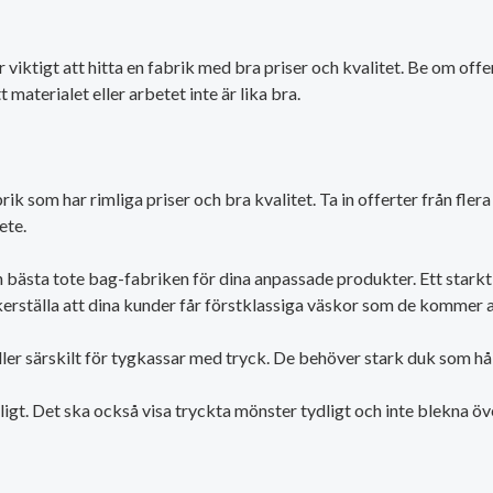
viktigt att hitta en fabrik med bra priser och kvalitet. Be om offe
materialet eller arbetet inte är lika bra.
fabrik som har rimliga priser och bra kvalitet. Ta in offerter från fl
ete.
n bästa tote bag-fabriken för dina anpassade produkter. Ett starkt
rställa att dina kunder får förstklassiga väskor som de kommer at
ller särskilt för tygkassar med tryck. De behöver stark duk som h
igt. Det ska också visa tryckta mönster tydligt och inte blekna öve