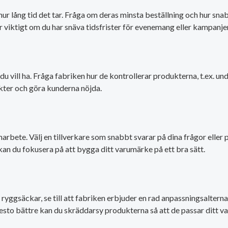
 lång tid det tar. Fråga om deras minsta beställning och hur snab
r viktigt om du har snäva tidsfrister för evenemang eller kampanjer
du vill ha. Fråga fabriken hur de kontrollerar produkterna, t.ex. u
kter och göra kunderna nöjda.
arbete. Välj en tillverkare som snabbt svarar på dina frågor eller
kan du fokusera på att bygga ditt varumärke på ett bra sätt.
yggsäckar, se till att fabriken erbjuder en rad anpassningsalternat
 desto bättre kan du skräddarsy produkterna så att de passar ditt v