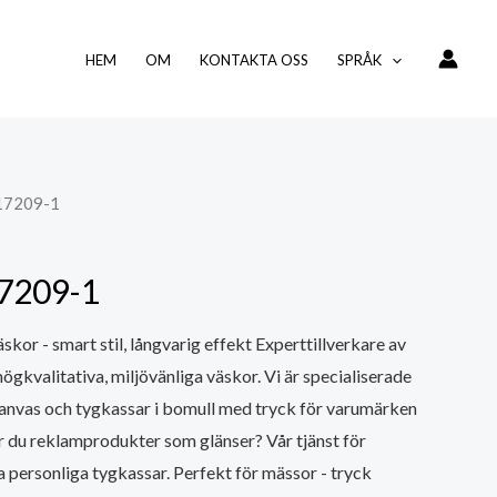
HEM
OM
KONTAKTA OSS
SPRÅK
 17209-1
17209-1
kor - smart stil, långvarig effekt Experttillverkare av
ögkvalitativa, miljövänliga väskor. Vi är specialiserade
 canvas och tygkassar i bomull med tryck för varumärken
r du reklamprodukter som glänser? Vår tjänst för
a personliga tygkassar. Perfekt för mässor - tryck