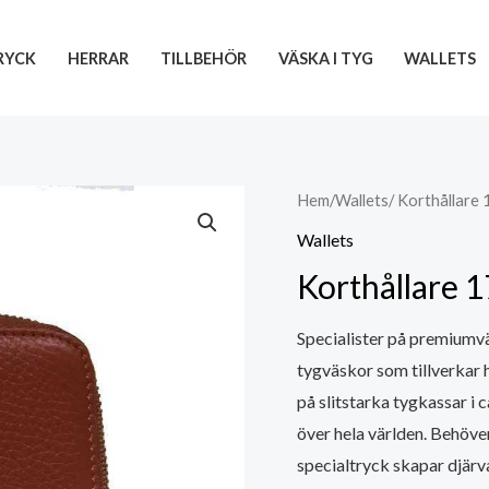
RYCK
HERRAR
TILLBEHÖR
VÄSKA I TYG
WALLETS
Hem
/
Wallets
/ Korthållare
Wallets
Korthållare 
Specialister på premiumväs
tygväskor som tillverkar h
på slitstarka tygkassar i
över hela världen. Behöve
specialtryck skapar djärv