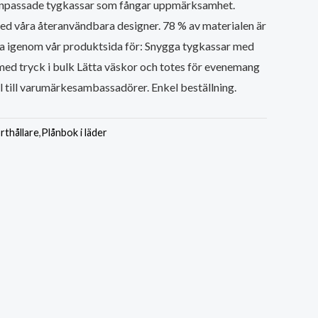
 anpassade tygkassar som fångar uppmärksamhet.
 våra återanvändbara designer. 78 % av materialen är
ra igenom vår produktsida för: Snygga tygkassar med
med tryck i bulk Lätta väskor och totes för evenemang
 till varumärkesambassadörer. Enkel beställning.
rthållare
,
Plånbok i läder