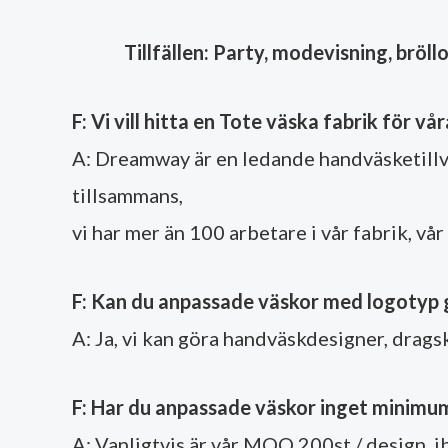
Tillfällen: Party, modevisning, bröllop
F: Vi vill hitta en Tote väska fabrik för v
A: Dreamway är en ledande handväsketillv
tillsammans,
vi har mer än 100 arbetare i vår fabrik, vå
F: Kan du anpassade väskor med logotyp 
A: Ja, vi kan göra handväskdesigner, drags
F: Har du anpassade väskor inget minimu
A: Vanligtvis är vår MOQ 200st / design, i