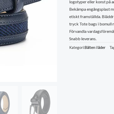
logotyper eller konst på
Bekämpa engångsplast med
etiskt framställda. Blädd
tryck Tote bags i bomull 
Förvandla vardagsföremål
Snabb leverans.
Kategori:
Bälten i läder
Ta