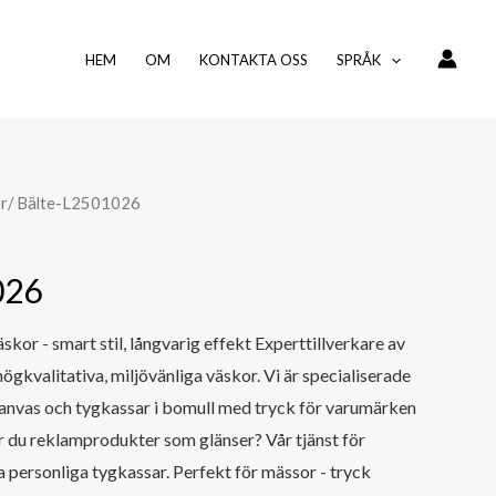
HEM
OM
KONTAKTA OSS
SPRÅK
er
/ Bälte-L2501026
026
kor - smart stil, långvarig effekt Experttillverkare av
ögkvalitativa, miljövänliga väskor. Vi är specialiserade
 canvas och tygkassar i bomull med tryck för varumärken
r du reklamprodukter som glänser? Vår tjänst för
a personliga tygkassar. Perfekt för mässor - tryck