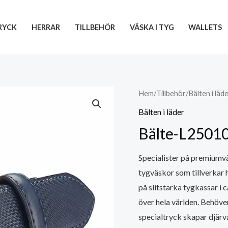
RYCK
HERRAR
TILLBEHÖR
VÄSKA I TYG
WALLETS
Hem
/
Tillbehör
/
Bälten i läd
Bälten i läder
Bälte-L2501
Specialister på premiumväs
tygväskor som tillverkar h
på slitstarka tygkassar i
över hela världen. Behöve
specialtryck skapar djärv