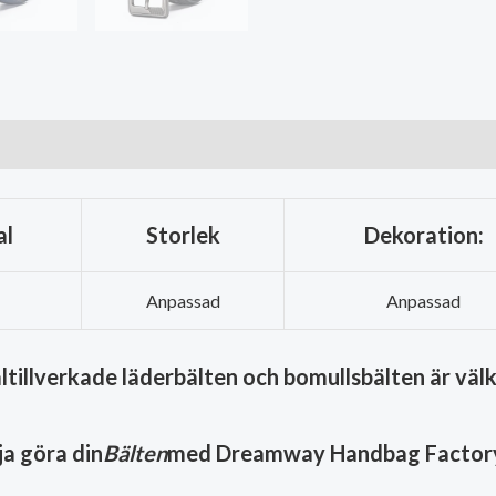
al
Storlek
Dekoration:
Anpassad
Anpassad
ltillverkade läderbälten och bomullsbälten är vä
ja göra din
Bälten
med Dreamway Handbag Factor