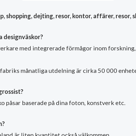
, shopping, dejting, resor, kontor, affärer, resor, s
åra designväskor?
erkare med integrerade förmågor inom forskning, 
r fabriks månatliga utdelning är cirka 50 000 enhete
grossist?
ko påsar baserade på dina foton, konstverk etc.
m?
bland är liten kvantitet också välkommen.