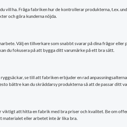
du vill ha. Fråga fabriken hur de kontrollerar produkterna, t.ex. u
kter och göra kunderna nöjda.
arbete. Välj en tillverkare som snabbt svarar på dina frågor eller
kan du fokusera på att bygga ditt varumärke på ett bra sätt.
yggsäckar, se till att fabriken erbjuder en rad anpassningsalternat
 desto bättre kan du skräddarsy produkterna så att de passar ditt v
viktigt att hitta en fabrik med bra priser och kvalitet. Be om offe
materialet eller arbetet inte är lika bra.