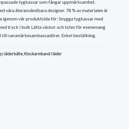
 anpassade tygkassar som fångar uppmärksamhet.
 våra återanvändbara designer. 78 % av materialen är
ra igenom vår produktsida för: Snygga tygkassar med
med tryck i bulk Lätta väskor och totes för evenemang
 till varumärkesambassadörer. Enkel beställning.
gs:
läderbälte
,
Klockarmband i läder